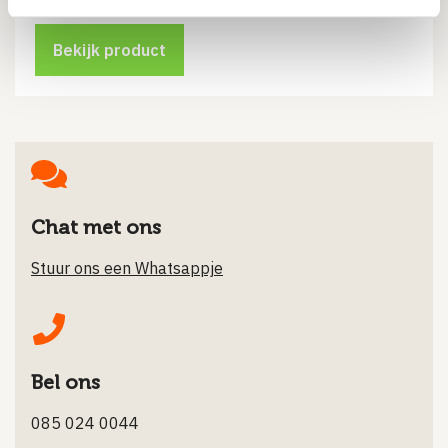
prijs
prijs
was:
is:
€1.20.
€0.91.
Bekijk product
Chat met ons
Stuur ons een Whatsappje
Bel ons
085 024 0044