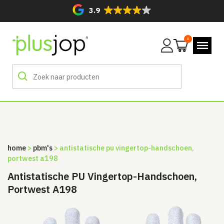
3.9
0
Mijn
account
home
>
pbm's
> antistatische pu vingertop-handschoen,
portwest a198
Antistatische PU Vingertop-Handschoen,
Portwest A198