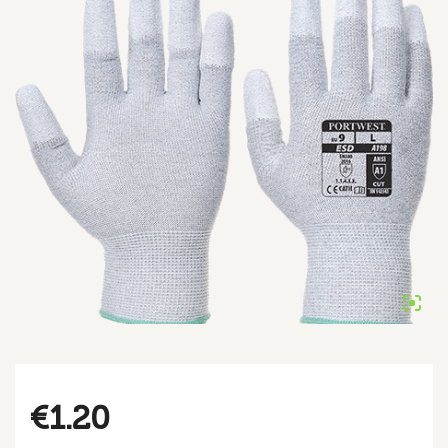
€
1.20