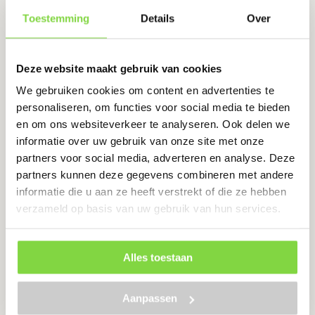
Portwest A002
Toestemming
Details
Over
Levertijd:
3 werkdagen
€
111.88
Deze website maakt gebruik van cookies
We gebruiken cookies om content en advertenties te
personaliseren, om functies voor social media te bieden
Bekijk product
en om ons websiteverkeer te analyseren. Ook delen we
informatie over uw gebruik van onze site met onze
partners voor social media, adverteren en analyse. Deze
partners kunnen deze gegevens combineren met andere
Portwest A120 | PU Handschoen |
informatie die u aan ze heeft verstrekt of die ze hebben
Maat 10 XL
verzameld op basis van uw gebruik van hun services.
Levertijd:
1-2 werkdagen
Maximale vingergevoeligheid
Alles toestaan
Perfect voor ingewikkelde taken
Aanpassen
€
0.91
€
1.20
Oorspronkelijke
Huidige