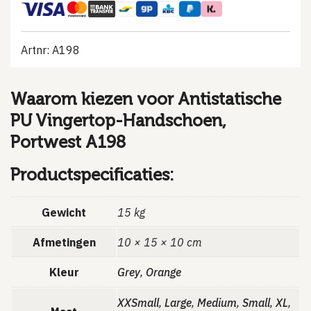
Artnr: A198
Waarom kiezen voor Antistatische
PU Vingertop-Handschoen,
Portwest A198
Productspecificaties:
Gewicht
15 kg
Afmetingen
10 × 15 × 10 cm
Kleur
Grey
,
Orange
XXSmall
,
Large
,
Medium
,
Small
,
XL
,