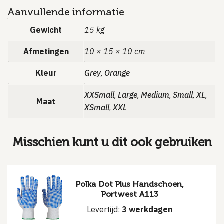
Aanvullende informatie
Gewicht
15 kg
Afmetingen
10 × 15 × 10 cm
Kleur
Grey
Orange
,
XXSmall
Large
Medium
Small
XL
,
,
,
,
,
Maat
XSmall
XXL
,
Misschien kunt u dit ook gebruiken
Polka Dot Plus Handschoen,
Portwest A113
Levertijd:
3 werkdagen