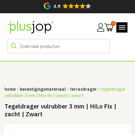
3.9
0
Mijn
account
home
>
bevestigingsmateriaal
>
terrasdrager
> tegeldrager
vulrubber 3 mm | hilo fix | zacht | zwart
Tegeldrager vulrubber 3 mm | HiLo Fix |
zacht | Zwart
Sale