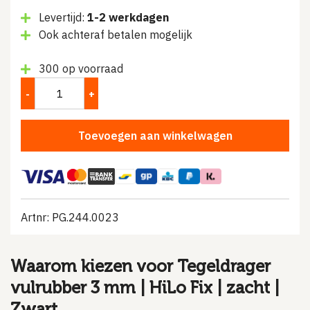
prijs
prijs
Levertijd:
1-2 werkdagen
was:
is:
Ook achteraf betalen mogelijk
€1.50.
€1.00.
300 op voorraad
Toevoegen aan winkelwagen
Artnr: PG.244.0023
Waarom kiezen voor Tegeldrager
vulrubber 3 mm | HiLo Fix | zacht |
Zwart