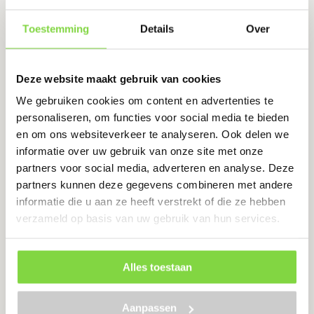
Toestemming
Details
Over
Het voorkomen van kieren en gaten tussen de
tegels
Zorgt voor verlenging van de levensduur van de
Deze website maakt gebruik van cookies
bestrating
We gebruiken cookies om content en advertenties te
Voor het afbakenen en stabiliseren van je tuin
personaliseren, om functies voor social media te bieden
en om ons websiteverkeer te analyseren. Ook delen we
€
4.48
informatie over uw gebruik van onze site met onze
partners voor social media, adverteren en analyse. Deze
partners kunnen deze gegevens combineren met andere
Bekijk product
informatie die u aan ze heeft verstrekt of die ze hebben
verzameld op basis van uw gebruik van hun services.
Straatzand gewassen
Alles toestaan
grof,1000kg
Levertijd:
5 werkdagen
Aanpassen