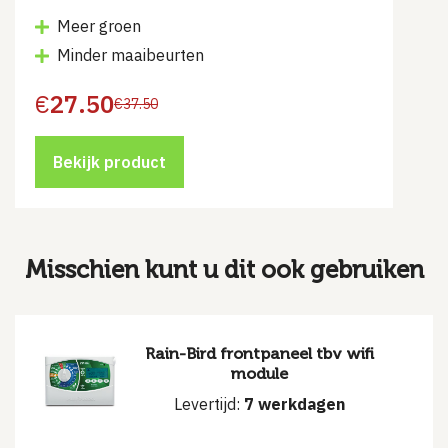
Meer groen
Minder maaibeurten
€
27.50
€
37.50
Oorspronkelijke
Huidige
prijs
prijs
was:
is:
€37.50.
€27.50.
Bekijk product
Misschien kunt u dit ook gebruiken
Rain-Bird frontpaneel tbv wifi
module
Levertijd:
7 werkdagen