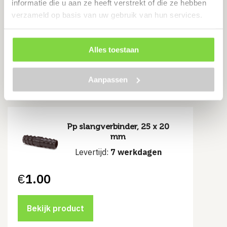
informatie die u aan ze heeft verstrekt of die ze hebben
24 V – 50 Hz, inclusief voetje
verzameld op basis van uw gebruik van hun services.
Levertijd:
7 werkdagen
€
57.79
Alles toestaan
Bekijk product
Aanpassen
Pp slangverbinder, 25 x 20
mm
Levertijd:
7 werkdagen
€
1.00
Bekijk product