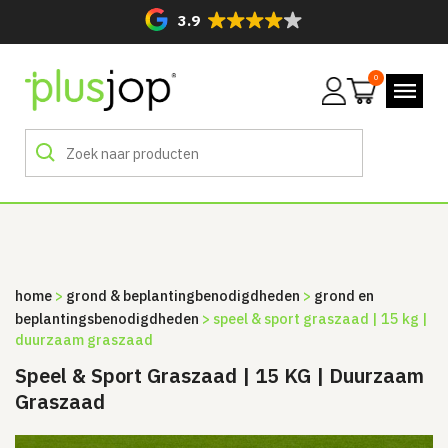
3.9
0
Mijn
account
home
>
grond & beplanting­benodigdheden
>
grond en
beplantingsbenodigdheden
> speel & sport graszaad | 15 kg |
duurzaam graszaad
Speel & Sport Graszaad | 15 KG | Duurzaam
Graszaad