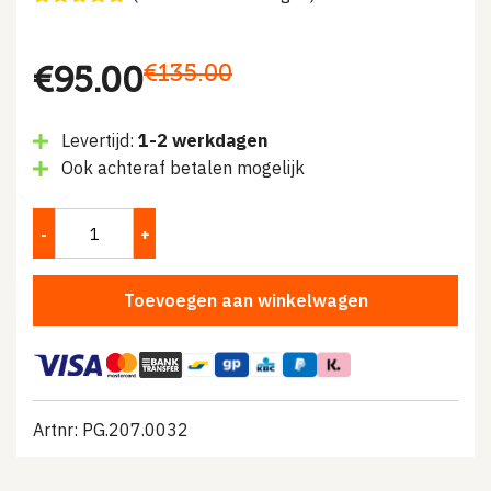
Gewaardeerd
5
4.80
op 5
gebaseerd
Oorspronkelijke
Huidige
€
135.00
€
95.00
op
klantbeoordelingen
prijs
prijs
Levertijd:
1-2 werkdagen
was:
is:
Ook achteraf betalen mogelijk
€135.00.
€95.00.
Toevoegen aan winkelwagen
Artnr: PG.207.0032