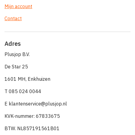
Mijn account
Contact
Adres
Plusjop B.V.
De Star 25
1601 MH, Enkhuizen
T 085 024 0044
E klantenservice@plusjop.nl
KVK-nummer: 67833675
BTW. NL857191561B01