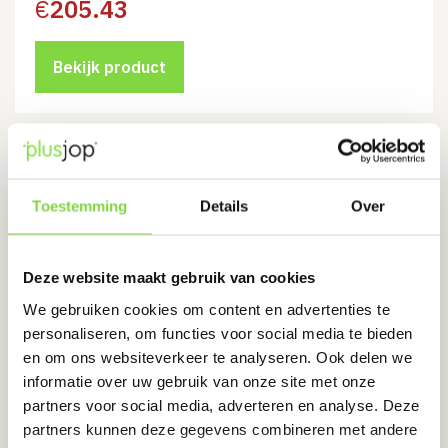
€
205.43
Bekijk product
LDPE Druppelslang Ø16 mm x 1.2
mm | 50 meter | druppelaars 2.3 l/u
per 33 cm
Toestemming
Details
Over
Levertijd:
7 werkdagen
€
82.28
Deze website maakt gebruik van cookies
We gebruiken cookies om content en advertenties te
Bekijk product
personaliseren, om functies voor social media te bieden
en om ons websiteverkeer te analyseren. Ook delen we
informatie over uw gebruik van onze site met onze
partners voor social media, adverteren en analyse. Deze
Rain-Bird relais t.b.v.
partners kunnen deze gegevens combineren met andere
regenautomaat Image 2, 4 en 6,