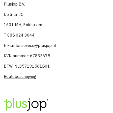
Plusjop B.V.
De Star 25
1601 MH, Enkhuizen
T 085 024 0044
E klantenservice@plusjop.nl
KVK-nummer: 67833675
BTW. NL857191561B01
Routebeschrijving