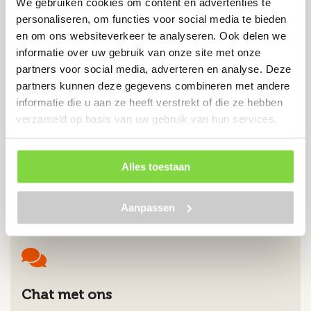
We gebruiken cookies om content en advertenties te
personaliseren, om functies voor social media te bieden
Levertijd:
7 werkdagen
en om ons websiteverkeer te analyseren. Ook delen we
informatie over uw gebruik van onze site met onze
Verzinkt staal
partners voor social media, adverteren en analyse. Deze
Scherpe punten
partners kunnen deze gegevens combineren met andere
Eenvoudige montage
informatie die u aan ze heeft verstrekt of die ze hebben
verzameld op basis van uw gebruik van hun services.
€
33.92
Alles toestaan
Bekijk product
Aanpassen
Chat met ons