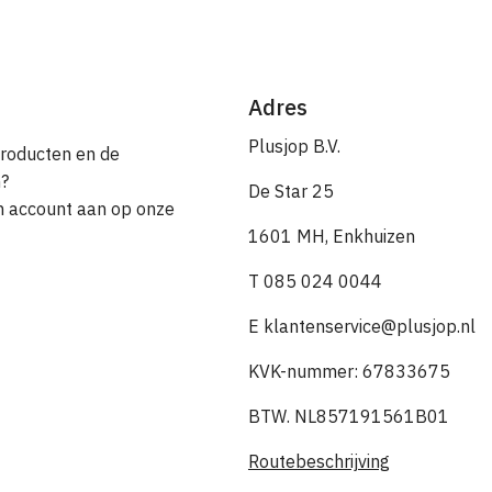
Adres
Plusjop B.V.
producten en de
n?
De Star 25
en account aan op onze
1601 MH, Enkhuizen
T 085 024 0044
E klantenservice@plusjop.nl
KVK-nummer: 67833675
BTW. NL857191561B01
Routebeschrijving