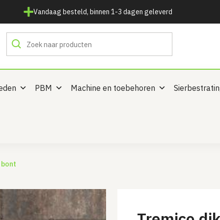
Vandaag besteld, binnen 1-3 dagen geleverd
heden
PBM
Machine en toebehoren
Sierbestrati
 bont
Tremico di