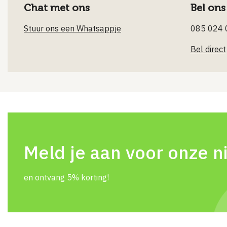
Chat met ons
Bel ons
Stuur ons een Whatsappje
085 024 
Bel direct
Meld je aan voor onze n
en ontvang 5% korting!