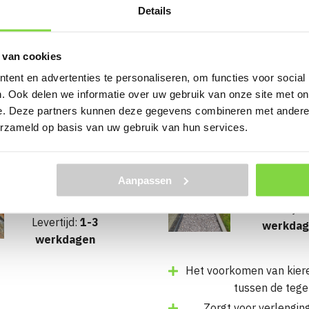
Details
 van cookies
ent en advertenties te personaliseren, om functies voor social
hien kunt u dit ook geb
. Ook delen we informatie over uw gebruik van onze site met on
e. Deze partners kunnen deze gegevens combineren met andere i
erzameld op basis van uw gebruik van hun services.
+Garden Flagstones
Opsluitband 
Aanpassen
Siki Karistos 20-35mm
cm Grij
P/M²
Levertijd:
Levertijd:
1-3
werkdag
werkdagen
Het voorkomen van kier
tussen de tege
Zorgt voor verlengin