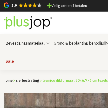
3.9
Veilig achteraf betalen
Bevestigingsmateriaal
Grond & beplanting benodigd
Sale
home
>
sierbestrating
> tremico dikformaat 20×6,7×6 cm texels