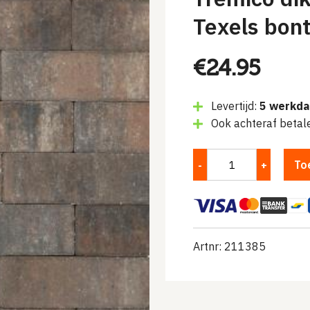
Texels bon
€
24.95
Levertijd:
5 werkd
Ook achteraf betal
To
Artnr: 211385