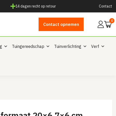
14 dagen recht op retour
Contact
0
Mijn
Contact opnemen
account
ng
Tuingereedschap
Tuinverlichting
Verf
kformaat 20×6,7×6 cm