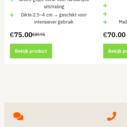
uitstraling
Dikte 2,5–4 cm → geschikt voor
intensiever gebruik
Mak
€
75.00
€
70.00
€
89.95
Oorspronkelijke
Huidige
prijs
prijs
was:
is:
€89.95.
€75.00.
Bekijk product
Bekijk p