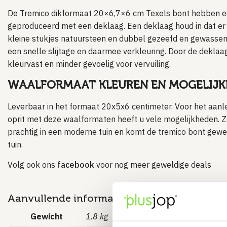
De Tremico dikformaat 20×6,7×6 cm Texels bont hebben e
geproduceerd met een deklaag. Een deklaag houd in dat er 
kleine stukjes natuursteen en dubbel gezeefd en gewassen
een snelle slijtage en daarmee verkleuring. Door de deklaag 
kleurvast en minder gevoelig voor vervuiling.
WAALFORMAAT KLEUREN EN MOGELIJ
Leverbaar in het formaat 20x5x6 centimeter. Voor het aanl
oprit met deze waalformaten heeft u vele mogelijkheden. Z
prachtig in een moderne tuin en komt de tremico bont geweld
tuin.
Volg ook ons
facebook
voor nog meer geweldige deals
Aanvullende informatie
Gewicht
1.8 kg