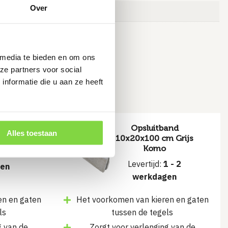
Over
 media te bieden en om ons
ruiken
ze partners voor social
nformatie die u aan ze heeft
5x15x100
Opsluitband
Alles toestaan
s
10x20x100 cm Grijs
Komo
1-3
Levertijd:
1 - 2
en
werkdagen
en en gaten
Het voorkomen van kieren en gaten
ls
tussen de tegels
g van de
Zorgt voor verlenging van de