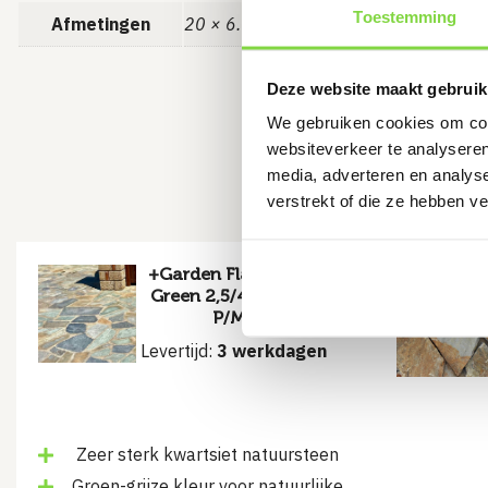
Toestemming
Afmetingen
20 × 6.7 × 6 cm
Deze website maakt gebruik
We gebruiken cookies om cont
Missc
websiteverkeer te analyseren
media, adverteren en analys
verstrekt of die ze hebben v
+Garden Flagstones
Green 2,5/4 cm dik |
P/M²
Levertijd:
3 werkdagen
Zeer sterk kwartsiet natuursteen
Groen-grijze kleur voor natuurlijke