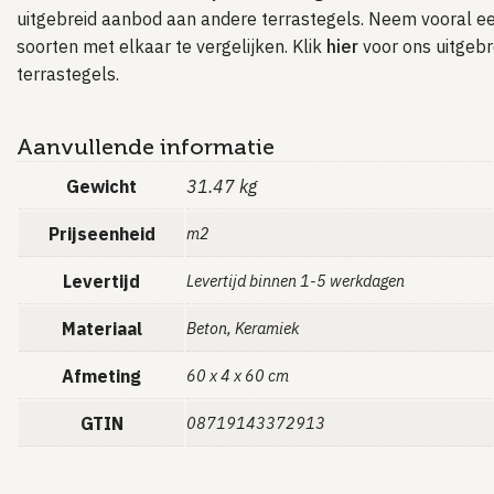
uitgebreid aanbod aan andere terrastegels. Neem vooral ee
soorten met elkaar te vergelijken. Klik
hier
voor ons uitgebr
terrastegels.
Aanvullende informatie
Gewicht
31.47 kg
Prijseenheid
m2
Levertijd
Levertijd binnen 1-5 werkdagen
Materiaal
Beton, Keramiek
Afmeting
60 x 4 x 60 cm
GTIN
08719143372913