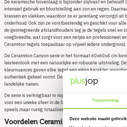
De keramische bovenlaag is bijzonder slijtvast en behoudt lan
intensief gebruik en blootstelling aan zon en regen. Daarna
krassen en vlekken, waardoor ze er jarenlang verzorgd uit bl
onderhoud. Ook zijn ze vorstbestendig en geschikt voor al
de geïntegreerde afstandhouders leg je de tegels snel en s
voegbreedte, wat zorgt voor een netjes en professioneel ein
Ceramiton tegels toepasbaar op vrijwel iedere ondergrond, 
De Ceramiton Canyon serie in het formaat 60x60x4 cm kenm
leisteenlook met een natuurlijke en robuuste uitstraling. De
kleurnuances geven elke tegel een eigen karakter, waardoor
authentiek geheel vormt. Deze tegels sluiten perfect aan 
landelijke tuinen.
De serie is verkrijgbaar in nog twee andere stijlvolle kleuren
Toestemming
voor een unieke sfeer in de buitenruimte. Door de variatie in
speels maar rustig totaalbeeld, waardoor je tuin een natuurlij
Deze website maakt gebruik
Voordelen Ceramiton Canyon terraste