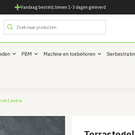
Vandaag besteld, binnen 1-3 dagen geleverd
heden
PBM
Machine en toebehoren
Sierbestrati
4cm | antra
Terrastege