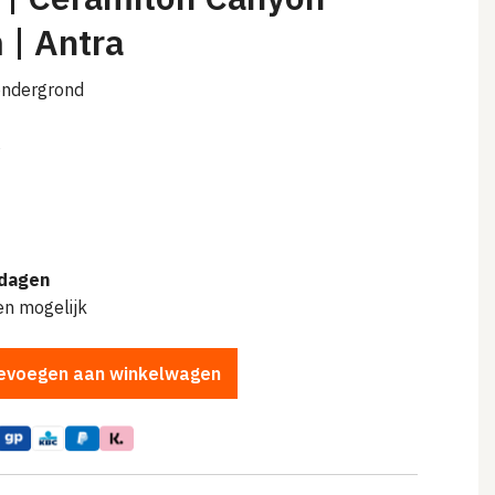
| Antra
ondergrond
s
dagen
en mogelijk
evoegen aan winkelwagen