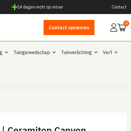
14 dagen recht op retour
Contact
0
Mijn
Contact opnemen
account
ng
Tuingereedschap
Tuinverlichting
Verf
l | Ceramiton Canyon