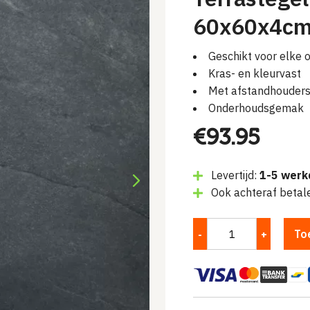
60x60x4cm 
Geschikt voor elke 
Kras- en kleurvast
Met afstandhouder
Onderhoudsgemak
€
93.95
Levertijd:
1-5 werk
Ook achteraf betal
To