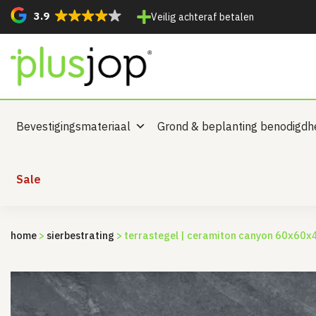
3.9
Veilig achteraf betalen
Bevestigingsmateriaal
Grond & beplanting benodigd
Sale
home
>
sierbestrating
> terrastegel | ceramiton canyon 60x60x