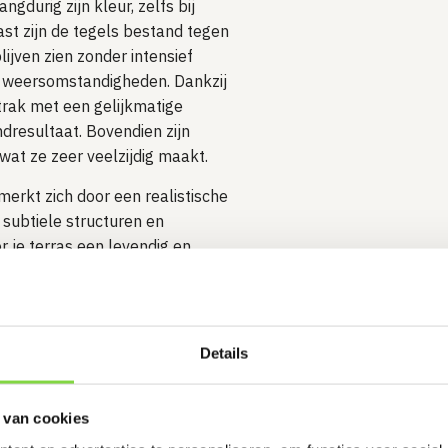
gdurig zijn kleur, zelfs bij
ast zijn de tegels bestand tegen
ijven zien zonder intensief
le weersomstandigheden. Dankzij
trak met een gelijkmatige
dresultaat. Bovendien zijn
wat ze zeer veelzijdig maakt.
erkt zich door een realistische
 subtiele structuren en
 je terras een levendig en
bij zowel moderne als meer
 (
Mist
&
Greige
), die elk zorgen
Details
 tekening en tint ontstaat er een
ke en tijdloze uitstraling krijgt.
 van cookies
gels: