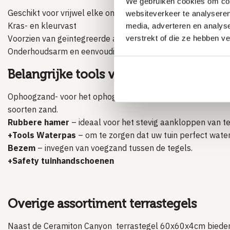
We gebruiken cookies om cont
Geschikt voor vrijwel elke ondergrond
websiteverkeer te analyseren
Kras- en kleurvast
media, adverteren en analys
Voorzien van geïntegreerde afstandhouders
verstrekt of die ze hebben v
Onderhoudsarm en eenvoudig schoon te maken
Belangrijke tools voor het aanleggen v
Ophoogzand- voor het ophogen van uw terras.
Klik
hier
voo
soorten zand.
Rubbere hamer
– ideaal voor het stevig aankloppen van te
+Tools Waterpas
– om te zorgen dat uw tuin perfect water
Bezem
– invegen van voegzand tussen de tegels.
+Safety tuinhandschoenen
Overige assortiment terrastegels
Naast de Ceramiton Canyon terrastegel 60x60x4cm bieden