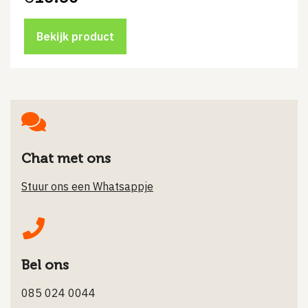
Oorspronkelijke
Huidige
prijs
prijs
was:
is:
€18.76.
€16.50.
Bekijk product
Chat met ons
Stuur ons een Whatsappje
Bel ons
085 024 0044