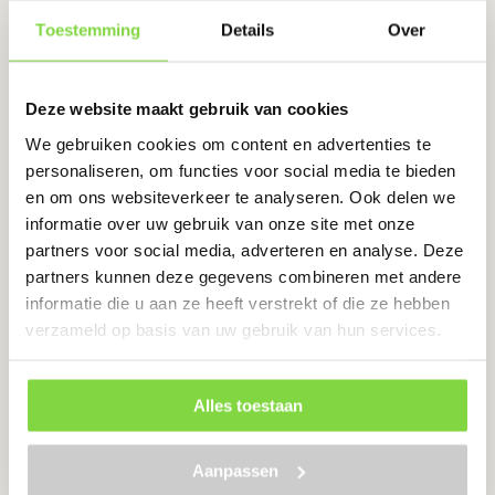
€26.70.
€24.00.
Bekijk product
Toestemming
Details
Over
Deze website maakt gebruik van cookies
Misschien kunt u dit ook gebruiken
We gebruiken cookies om content en advertenties te
personaliseren, om functies voor social media te bieden
en om ons websiteverkeer te analyseren. Ook delen we
informatie over uw gebruik van onze site met onze
Tellerkopschroeven 6 x 180 | T30 |
partners voor social media, adverteren en analyse. Deze
verzinkt | 50 stuks
partners kunnen deze gegevens combineren met andere
Levertijd:
1-2 werkdagen
informatie die u aan ze heeft verstrekt of die ze hebben
verzameld op basis van uw gebruik van hun services.
Extra sterk verzinkt staal
Eenvoudig te monteren: Torx 30 aandrijving
Alles toestaan
€
21.50
€
23.11
Oorspronkelijke
Huidige
prijs
prijs
Aanpassen
was:
is:
€23.11.
€21.50.