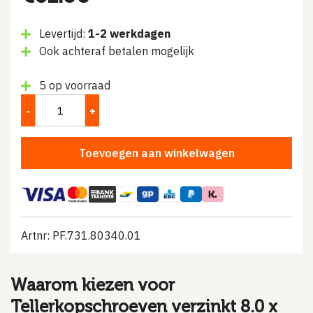
prijs
prijs
Levertijd:
1-2 werkdagen
was:
is:
Ook achteraf betalen mogelijk
€93.17.
€61.00.
5 op voorraad
Toevoegen aan winkelwagen
Artnr: PF.731.80340.01
Waarom kiezen voor
Tellerkopschroeven verzinkt 8.0 x