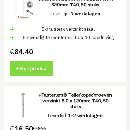
320mm T40, 50 stuks
Levertijd:
7 werkdagen
Extra sterk verzinkt staal
Eenvoudig te monteren: Torx 40 aandrijving
€
84.40
Bekijk product
+Fasteners® Tellerkopschroeven
verzinkt 8,0 x 120mm T40, 50
stuks
Levertijd:
1-2 werkdagen
€
16.50
€
18.76