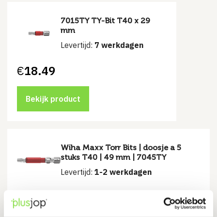
7015TY TY-Bit T40 x 29
mm
Levertijd:
7 werkdagen
€
18.49
Bekijk product
Wiha Maxx Torr Bits | doosje a 5
stuks T40 | 49 mm | 7045TY
Levertijd:
1-2 werkdagen
€
24.00
€
26.70
Oorspronkelijke
Huidige
prijs
prijs
was:
is: