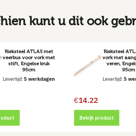
hien kunt u dit ook geb
Rieksteel ATLAS met
Rieksteel ATL
veerbus voor vork met
vork met aan
stift, Engelse kruk
veren, Engel
95cm
95cm
Levertijd:
5 werkdagen
Levertijd:
5 we
€
14.22
roduct
Bekijk product