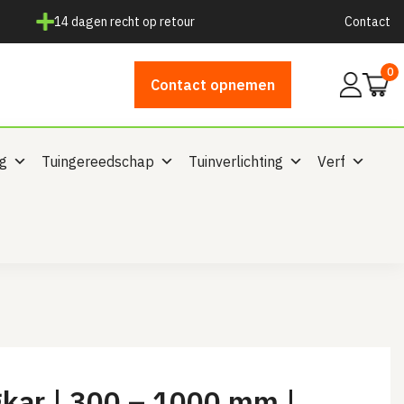
14 dagen recht op retour
Contact
0
Mijn
Contact opnemen
account
ng
Tuingereedschap
Tuinverlichting
Verf
gkar | 300 – 1000 mm |