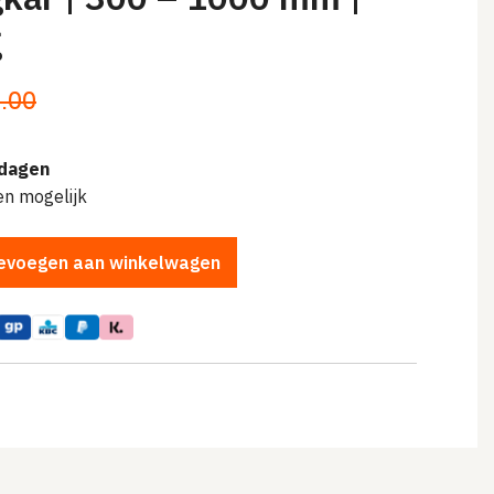
g
lijke
.00
dagen
en mogelijk
evoegen aan winkelwagen