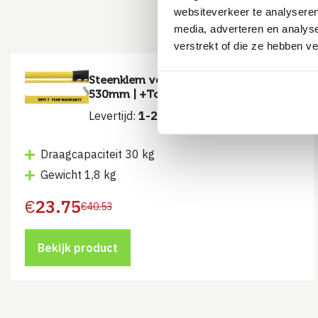
Populai
websiteverkeer te analyseren
media, adverteren en analys
verstrekt of die ze hebben v
Steenklem verstelbaar 290 –
530mm | +Tools®
Levertijd:
1-2 werkdagen
Draagcapaciteit 30 kg
Gewicht 1,8 kg
€
23.75
€
40.53
Oorspronkelijke
Huidige
prijs
prijs
was:
is:
€40.53.
€23.75.
Bekijk product