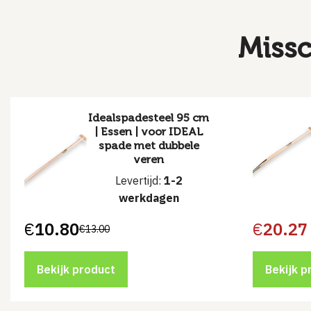
Missc
Idealspadesteel 95 cm
| Essen | voor IDEAL
spade met dubbele
veren
Levertijd:
1-2
werkdagen
€
10.80
€
20.27
€
13.00
Oorspronkelijke
Huidige
prijs
prijs
was:
is:
€13.00.
€10.80.
Bekijk product
Bekijk p