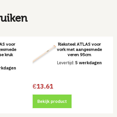
ruiken
AS voor
Rieksteel ATLAS voor
gesmede
vork met aangesmede
se kruk
veren 95cm
Levertijd:
5 werkdagen
rkdagen
€
13.61
Bekijk product