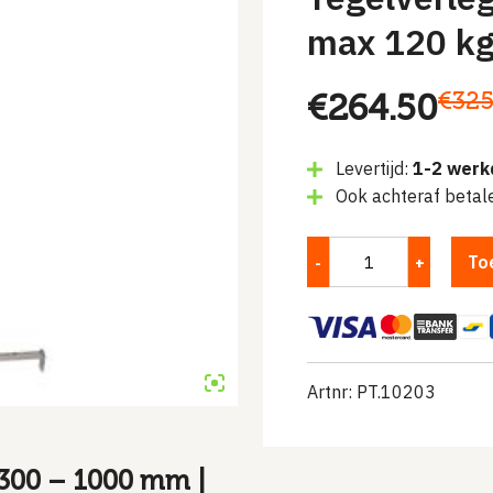
max 120 k
Oorspronke
Huidige
€
325
€
264.50
prijs
prijs
Levertijd:
1-2 werk
was:
is:
Ook achteraf betal
€325.00.
€264.50.
To
Artnr: PT.10203
 300 – 1000 mm |