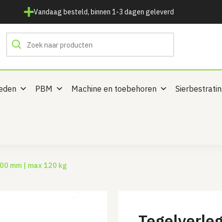
Vandaag besteld, binnen 1-3 dagen geleverd
heden
PBM
Machine en toebehoren
Sierbestrati
000 mm | max 120 kg
Tegelverle