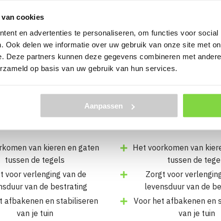
 van cookies
hien kunt u dit ook geb
ent en advertenties te personaliseren, om functies voor social
. Ook delen we informatie over uw gebruik van onze site met on
e. Deze partners kunnen deze gegevens combineren met andere i
erzameld op basis van uw gebruik van hun services.
Opsluitband 5x15x100
Opsluitb
Antraciet
12x25x100 c
Aanpassen
Levertijd:
1-3
Levertijd:
3 we
werkdagen
rkomen van kieren en gaten
Het voorkomen van kier
tussen de tegels
tussen de tege
t voor verlenging van de
Zorgt voor verlengin
nsduur van de bestrating
levensduur van de be
t afbakenen en stabiliseren
Voor het afbakenen en s
van je tuin
van je tuin