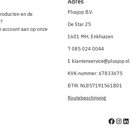
Adres
Plusjop B.V.
producten en de
n?
De Star 25
en account aan op onze
1601 MH, Enkhuizen
T 085 024 0044
E klantenservice@plusjop.nl
KVK-nummer: 67833675
BTW. NL857191561B01
Routebeschrijving