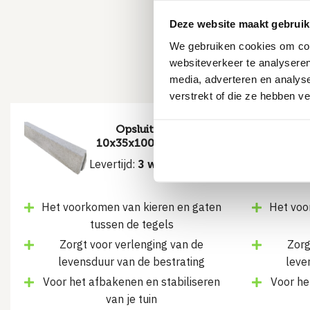
Deze website maakt gebruik
Missc
We gebruiken cookies om cont
websiteverkeer te analyseren
media, adverteren en analys
verstrekt of die ze hebben v
Opsluitband
10x35x100 cm Grijs
Levertijd:
3 werkdagen
Het voorkomen van kieren en gaten
Het voo
tussen de tegels
Zorgt voor verlenging van de
Zorg
levensduur van de bestrating
leve
Voor het afbakenen en stabiliseren
Voor he
van je tuin