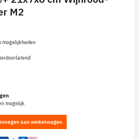
per M2
n mogelijkheden
erdoorlatend
lijke
agen
en mogelijk
evoegen aan winkelwagen