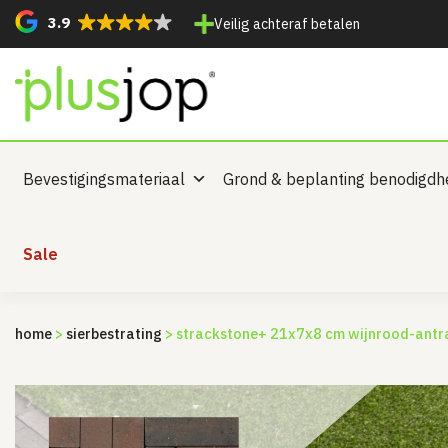
3.9
Veilig achteraf betalen
Bevestigingsmateriaal
Grond & beplanting benodigd
Sale
home
>
sierbestrating
> strackstone+ 21x7x8 cm wijnrood-antr
Sale