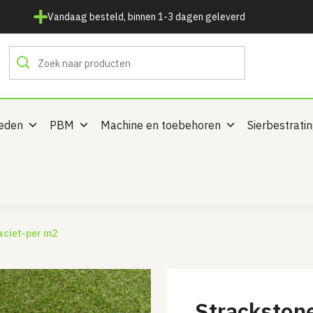
Vandaag besteld, binnen 1-3 dagen geleverd
heden
PBM
Machine en toebehoren
Sierbestrati
aciet-per m2
Strackston