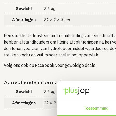
Gewicht
2.6 kg
Afmetingen
21 × 7 × 8 cm
Een strakke betonsteen met de uitstraling van een straat
hebben afstandhouders om kleine afsplinteringen na het ve
de stenen voorzien van hydrofobeermiddel waardoor de dek
trekken vocht en vuil minder snel in het oppervlak.
Volg ons ook op
Facebook
voor geweldige deals!
Aanvullende informatie
Gewicht
2.6 kg
Afmetingen
21 × 7 × 8 cm
Toestemming