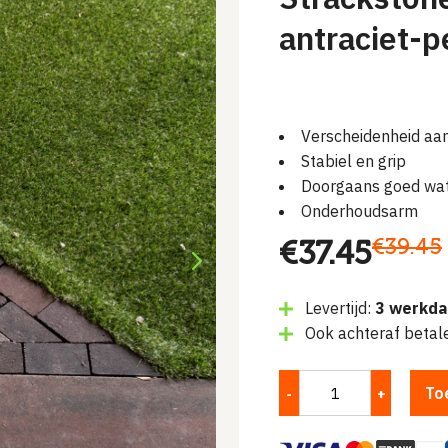
antraciet-
Verscheidenheid aa
Stabiel en grip
Doorgaans goed wat
Onderhoudsarm
Oorspronke
Huidige
€
39.45
€
37.45
prijs
prijs
Levertijd:
3 werkd
was:
is:
Ook achteraf betal
€39.45.
€37.45.
To