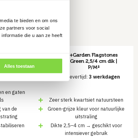
ruiken
 media te bieden en om ons
ze partners voor social
nformatie die u aan ze heeft
+Garden Flagstones
and
Green 2,5/4 cm dik |
m Grijs
Alles toestaan
P/M²
rkdagen
Levertijd:
3 werkdagen
en en gaten
ls
Zeer sterk kwartsiet natuursteen
g van de
Groen-grijze kleur voor natuurlijke
strating
uitstraling
tabiliseren
Dikte 2,5–4 cm → geschikt voor
intensiever gebruik