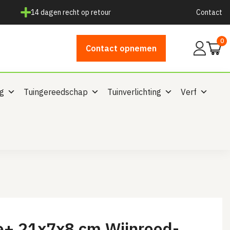
14 dagen recht op retour
Contact
0
Mijn
Contact opnemen
account
ng
Tuingereedschap
Tuinverlichting
Verf
e+ 21x7x8 cm Wijnrood-