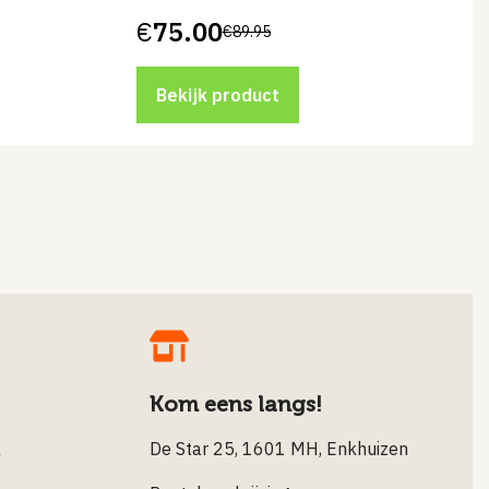
€
75.00
€
89.95
Oorspronkelijke
Huidige
prijs
prijs
was:
is:
€89.95.
€75.00.
Bekijk product
Kom eens langs!
l
De Star 25, 1601 MH, Enkhuizen