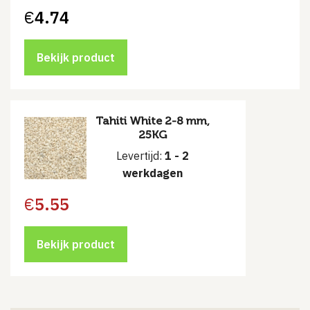
€
4.74
Bekijk product
Tahiti White 2-8 mm,
25KG
Levertijd:
1 - 2
werkdagen
€
5.55
Bekijk product