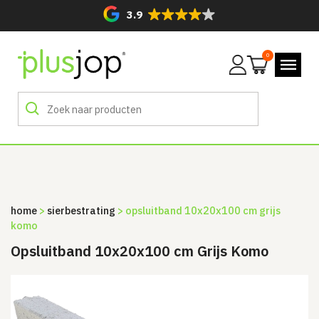
3.9
0
Mijn
account
home
>
sierbestrating
> opsluitband 10x20x100 cm grijs
komo
Opsluitband 10x20x100 cm Grijs Komo