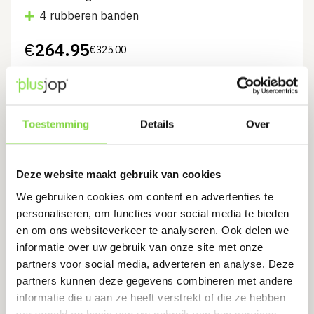
4 rubberen banden
€
264.95
€
325.00
Oorspronkelijke
Huidige
prijs
prijs
was:
is:
€325.00.
€264.95.
Bekijk product
Toestemming
Details
Over
Misschien kunt u dit ook gebruiken
Deze website maakt gebruik van cookies
We gebruiken cookies om content en advertenties te
personaliseren, om functies voor social media te bieden
Opsluitband 6x20x100 cm
en om ons websiteverkeer te analyseren. Ook delen we
Antraciet
informatie over uw gebruik van onze site met onze
Levertijd:
3 werkdagen
partners voor social media, adverteren en analyse. Deze
partners kunnen deze gegevens combineren met andere
Het voorkomen van kieren en gaten tussen de
informatie die u aan ze heeft verstrekt of die ze hebben
verzameld op basis van uw gebruik van hun services.