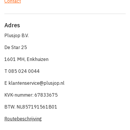
Contact
Adres
Plusjop B.V.
De Star 25
1601 MH, Enkhuizen
T 085 024 0044
E klantenservice@plusjop.nl
KVK-nummer: 67833675
BTW. NL857191561B01
Routebeschrijving