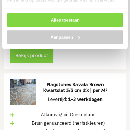
tegels
Zorgt voor verlenging van de levensduur van de
bestrating
Alles toestaan
Voor het afbakenen en stabiliseren van je tuin
€
5.44
Aanpassen
Bekijk product
Flagstones Kavala Brown
Kwartsiet 3/5 cm dik | per M²
Levertijd:
1-3 werkdagen
Afkomstig uit Griekenland
Bruin genuanceerd (herfstkleuren)