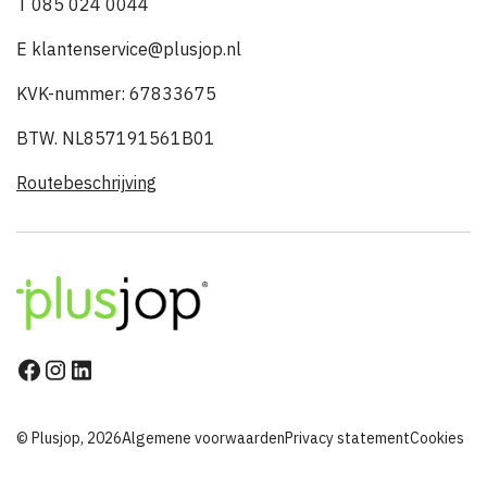
T 085 024 0044
E klantenservice@plusjop.nl
KVK-nummer: 67833675
BTW. NL857191561B01
Routebeschrijving
© Plusjop, 2026
Algemene voorwaarden
Privacy statement
Cookies