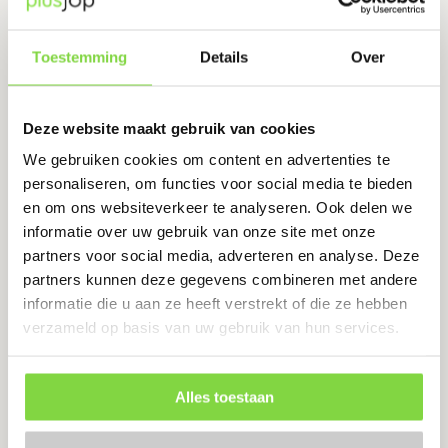
Verzinkt staal
Scherpe punten
Toestemming
Details
Over
Eenvoudige montage
€
33.92
Deze website maakt gebruik van cookies
We gebruiken cookies om content en advertenties te
personaliseren, om functies voor social media te bieden
Bekijk product
en om ons websiteverkeer te analyseren. Ook delen we
informatie over uw gebruik van onze site met onze
partners voor social media, adverteren en analyse. Deze
partners kunnen deze gegevens combineren met andere
Krammen 1.8 x 15 | verzinkt | 5
informatie die u aan ze heeft verstrekt of die ze hebben
KG
verzameld op basis van uw gebruik van hun services.
Levertijd:
7 werkdagen
Verzinkt staal
Alles toestaan
Scherpe punten