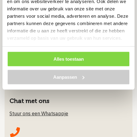
en om ons websiteverkeer te analyseren. Ook delen we
informatie over uw gebruik van onze site met onze
Voor een snelle montage van binnenwerk
partners voor social media, adverteren en analyse. Deze
partners kunnen deze gegevens combineren met andere
€
8.76
informatie die u aan ze heeft verstrekt of die ze hebben
verzameld op basis van uw gebruik van hun services.
Bekijk product
Alles toestaan
Aanpassen
Chat met ons
Stuur ons een Whatsappje