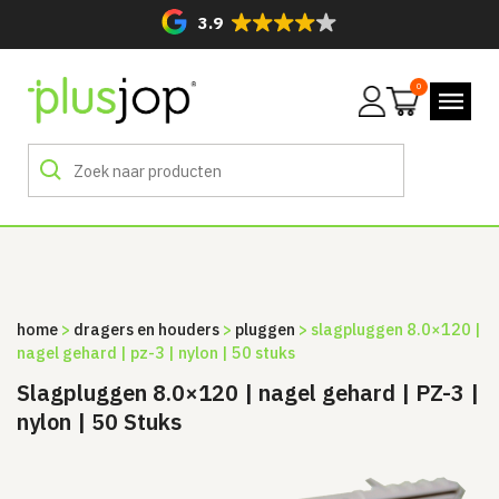
3.9
0
Mijn
account
home
>
dragers en houders
>
pluggen
> slagpluggen 8.0×120 |
nagel gehard | pz-3 | nylon | 50 stuks
Slagpluggen 8.0×120 | nagel gehard | PZ-3 |
nylon | 50 Stuks