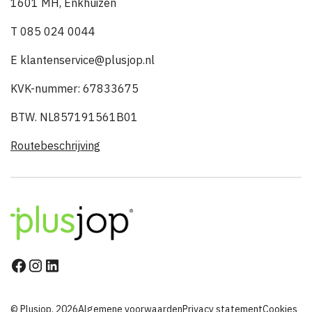
1601 MH, Enkhuizen
T 085 024 0044
E klantenservice@plusjop.nl
KVK-nummer: 67833675
BTW. NL857191561B01
Routebeschrijving
© Plusjop, 2026
Algemene voorwaarden
Privacy statement
Cookies