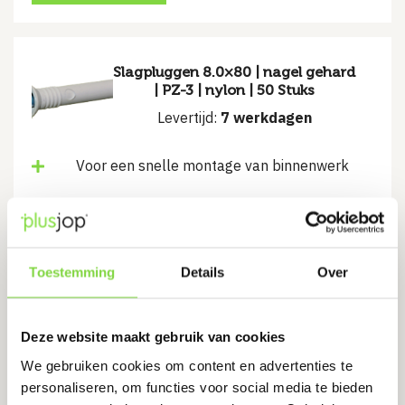
Slagpluggen 8.0×80 | nagel gehard
| PZ-3 | nylon | 50 Stuks
Levertijd:
7 werkdagen
Voor een snelle montage van binnenwerk
€
10.70
Bekijk product
Toestemming
Details
Over
Deze website maakt gebruik van cookies
Slagpluggen 8.0×60 | nagel gehard
We gebruiken cookies om content en advertenties te
| PZ-3 | nylon | 50 Stuks
personaliseren, om functies voor social media te bieden
Levertijd:
7 werkdagen