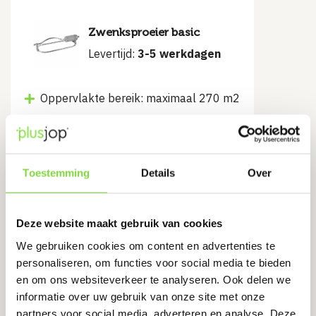
Zwenksproeier basic
Levertijd:
3-5 werkdagen
Oppervlakte bereik: maximaal 270 m2
€
14.45
€
18.95
Oorspronkelijke
Huidige
prijs
prijs
was:
is:
€18.95.
€14.45.
Bekijk product
Toestemming
Details
Over
Deze website maakt gebruik van cookies
We gebruiken cookies om content en advertenties te
Misschien kunt u dit ook gebruiken
personaliseren, om functies voor social media te bieden
en om ons websiteverkeer te analyseren. Ook delen we
informatie over uw gebruik van onze site met onze
Automatisch pp afsluitventiel met
partners voor social media, adverteren en analyse. Deze