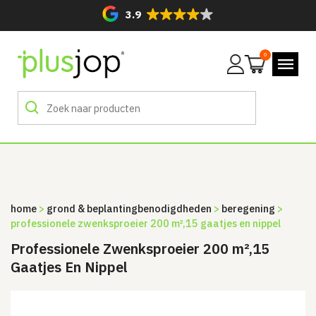
3.9
0
Mijn
account
home
>
grond & beplanting­benodigdheden
>
beregening
>
professionele zwenksproeier 200 m²,15 gaatjes en nippel
Professionele Zwenksproeier 200 m²,15
Gaatjes En Nippel
Sale