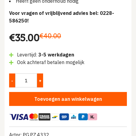
Heeft geen onderhoud nodig
Voor vragen of vrijblijvend advies bel: 0228-
586250!
Oorspronkelijke
Huidige
€
40.00
€
35.00
prijs
prijs
Levertijd:
3-5 werkdagen
was:
is:
Ook achteraf betalen mogelijk
€40.00.
€35.00.
Toevoegen aan winkelwagen
Artnr: PG.PZ.4332