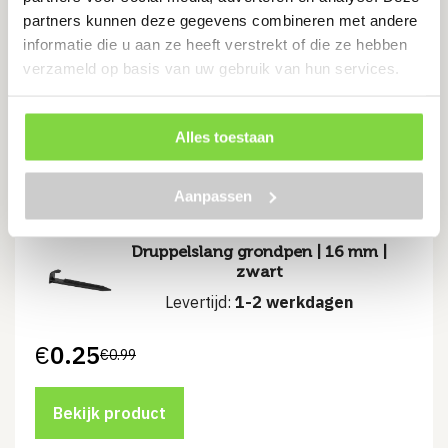
buitendraad, ¾”
partners kunnen deze gegevens combineren met andere
Levertijd:
7 werkdagen
informatie die u aan ze heeft verstrekt of die ze hebben
verzameld op basis van uw gebruik van hun services.
€
22.57
Alles toestaan
Bekijk product
Aanpassen
Druppelslang grondpen | 16 mm |
zwart
Levertijd:
1-2 werkdagen
€
0.25
€
0.99
Oorspronkelijke
Huidige
prijs
prijs
was:
is:
€0.99.
€0.25.
Bekijk product