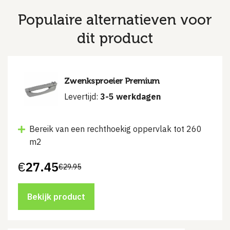
Populaire alternatieven voor
dit product
Zwenksproeier Premium
Levertijd:
3-5 werkdagen
Bereik van een rechthoekig oppervlak tot 260
m2
€
27.45
€
29.95
Oorspronkelijke
Huidige
prijs
prijs
was:
is:
€29.95.
€27.45.
Bekijk product