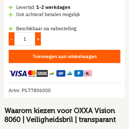
prijs
prijs
Levertijd:
1-2 werkdagen
was:
is:
Ook achteraf betalen mogelijk
€2.49.
€1.95.
Beschikbaar via nabestelling
Toevoegen aan winkelwagen
Artnr: PS.77806000
Waarom kiezen voor OXXA Vision
8060 | Veiligheidsbril | transparant