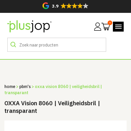
3.9
0
Mijn
account
home
>
pbm's
> oxxa vision 8060 | veiligheidsbril |
transparant
OXXA Vision 8060 | Veiligheidsbril |
transparant
Sale