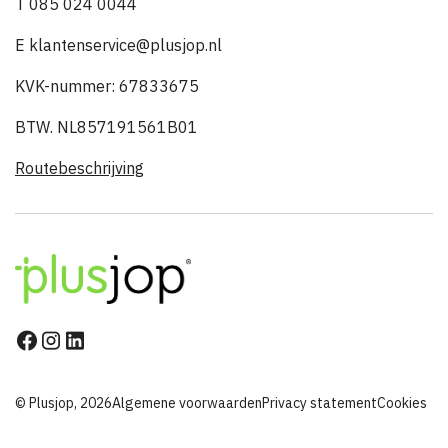
T 085 024 0044
E klantenservice@plusjop.nl
KVK-nummer: 67833675
BTW. NL857191561B01
Routebeschrijving
© Plusjop, 2026
Algemene voorwaarden
Privacy statement
Cookies