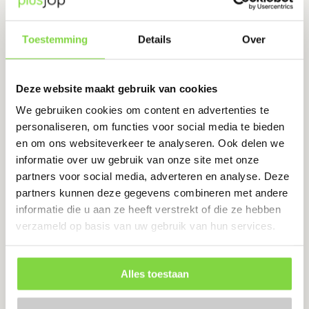
Toestemming
Details
Over
Schellevis Oudhollands Carbon
OBA 100x30x7
Deze website maakt gebruik van cookies
€
35.03
We gebruiken cookies om content en advertenties te
personaliseren, om functies voor social media te bieden
en om ons websiteverkeer te analyseren. Ook delen we
Bekijk product
informatie over uw gebruik van onze site met onze
partners voor social media, adverteren en analyse. Deze
partners kunnen deze gegevens combineren met andere
informatie die u aan ze heeft verstrekt of die ze hebben
Ecotop Premium Bisschopsmuts
verzameld op basis van uw gebruik van hun services.
29,5x5x19,5×8 normaal facet
antraciet BSS KOMO PL1
Alles toestaan
€
3.12