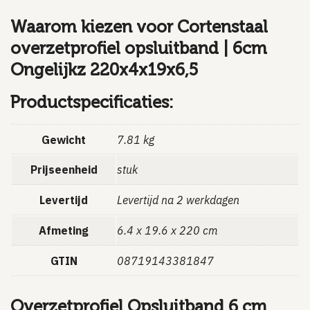
Waarom kiezen voor Cortenstaal
overzetprofiel opsluitband | 6cm
Ongelijkz 220x4x19x6,5
Productspecificaties:
Gewicht
7.81 kg
Prijseenheid
stuk
Levertijd
Levertijd na 2 werkdagen
Afmeting
6.4 x 19.6 x 220 cm
GTIN
08719143381847
Overzetprofiel Opsluitband 6 cm