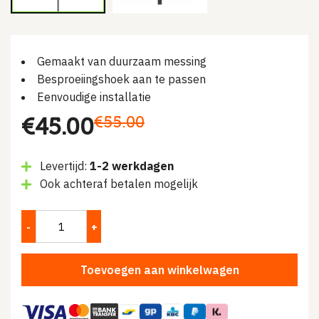
Gemaakt van duurzaam messing
Besproeiingshoek aan te passen
Eenvoudige installatie
Oorspronkelijke
Huidige
€
55.00
€
45.00
prijs
prijs
Levertijd:
1-2 werkdagen
was:
is:
Ook achteraf betalen mogelijk
€55.00.
€45.00.
Toevoegen aan winkelwagen