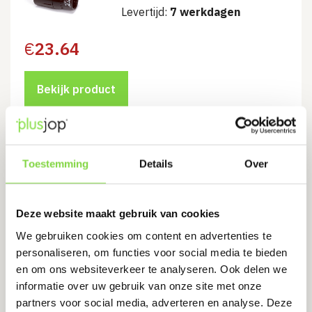
Levertijd:
7 werkdagen
€
23.64
Bekijk product
Automatisch pp afsluitventiel met
Toestemming
Details
Over
buitendraad, ¾”
Levertijd:
7 werkdagen
Deze website maakt gebruik van cookies
€
22.57
We gebruiken cookies om content en advertenties te
personaliseren, om functies voor social media te bieden
en om ons websiteverkeer te analyseren. Ook delen we
Bekijk product
informatie over uw gebruik van onze site met onze
partners voor social media, adverteren en analyse. Deze