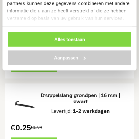
partners kunnen deze gegevens combineren met andere
Ponstang voor pe slang, diam. 16,
informatie die u aan ze heeft verstrekt of die ze hebben
20, 25 en 32 mm, ponsdiameter
verzameld op basis van uw gebruik van hun services.
2,5 mm
Levertijd:
7 werkdagen
Alles toestaan
€
52.11
Aanpassen
Bekijk product
Druppelslang grondpen | 16 mm |
zwart
Levertijd:
1-2 werkdagen
€
0.25
€
0.99
Oorspronkelijke
Huidige
prijs
prijs