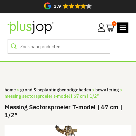
3.9
0
Mijn
account
home
>
grond & beplanting­benodigdheden
>
bewatering
>
messing sectorsproeier t-model | 67 cm | 1/2″
Messing Sectorsproeier T-model | 67 cm |
1/2″
Sale