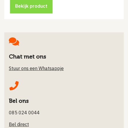
was:
is:
€0.99.
€0.25.
Bekijk product
Chat met ons
Stuur ons een Whatsappje
Bel ons
085 024 0044
Bel direct