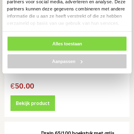
partners voor social media, adverteren en analyse. Deze
partners kunnen deze gegevens combineren met andere
Bekijk product
informatie die u aan ze heeft verstrekt of die ze hebben
verzameld op basis van uw gebruik van hun services.
+Garden® Aqua Drain 100/50 T-
Alles toestaan
stuk met zwart aluminium rooster
Aanpassen
Zwart aluminium rooster
€
50.00
Bekijk product
Drain 65/100 hoekstuk met grijs