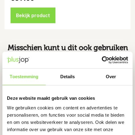
Bekijk product
Misschien kunt u dit ook gebruiken
Drain 65/100 gootverbindingsstuk
Toestemming
Details
Over
met verticale uitloop 75mm
Levertijd:
1-2 werkdagen
Deze website maakt gebruik van cookies
Eenvoudige installatie
We gebruiken cookies om content en advertenties te
Verbeterd de waterbalans van de bodem
personaliseren, om functies voor social media te bieden
en om ons websiteverkeer te analyseren. Ook delen we
€
9.80
informatie over uw gebruik van onze site met onze