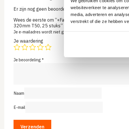
We gebruiken cookies om cont
websiteverkeer te analyseren
Er zijn nog geen beoordelingen
media, adverteren en analys
Wees de eerste om “+Fasteners® Tellerkopschroeven G
verstrekt of die ze hebben v
320mm T50, 25 stuks” te beoordelen
Je e-mailadres wordt niet gepubliceerd.
Vereiste velden zijn 
Je waardering
Je beoordeling
*
Naam
E-mail