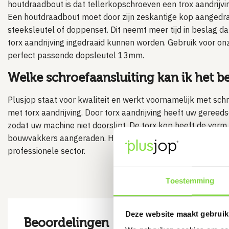
houtdraadbout is dat tellerkopschroeven een trox aandrijv
Een houtdraadbout moet door zijn zeskantige kop aangedr
steeksleutel of doppenset. Dit neemt meer tijd in beslag 
torx aandrijving ingedraaid kunnen worden. Gebruik voor 
perfect passende dopsleutel 13mm.
Welke schroefaansluiting kan ik het b
Plusjop staat voor kwaliteit en werkt voornamelijk met sc
met torx aandrijving. Door torx aandrijving heeft uw gereed
zodat uw machine niet doorslipt. De torx kop heeft de vorm
bouwvakkers aangeraden. Het is niet voor niets de meest ge
professionele sector.
Toestemming
Deze website maakt gebruik
Beoordelingen