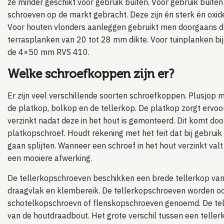
ze minder geschikt voor gebruik buiten. Voor gebruik buite
schroeven op de markt gebracht. Deze zijn én sterk én oxide
Voor houten vlonders aanleggen gebruikt men doorgaans
terrasplanken van 20 tot 28 mm dikte. Voor tuinplanken bi
de 4×50 mm RVS 410.
Welke schroefkoppen zijn er?
Er zijn veel verschillende soorten schroefkoppen. Plusjop
de platkop, bolkop en de tellerkop. De platkop zorgt ervoor
verzinkt nadat deze in het hout is gemonteerd. Dit komt do
platkopschroef. Houdt rekening met het feit dat bij gebrui
gaan splijten. Wanneer een schroef in het hout verzinkt valt
een mooiere afwerking.
De tellerkopschroeven beschikken een brede tellerkop van
draagvlak en klembereik. De tellerkopschroeven worden o
schotelkopschroevn of flenskopschroeven genoemd. De tel
van de houtdraadbout. Het grote verschil tussen een telle