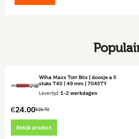
Populai
Wiha Maxx Torr Bits | doosje a 5
stuks T40 | 49 mm | 7045TY
Levertijd:
1-2 werkdagen
€
24.00
€
26.70
Oorspronkelijke
Huidige
prijs
prijs
was:
is:
€26.70.
€24.00.
Bekijk product