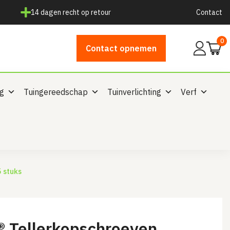
14 dagen recht op retour
Contact
0
Mijn
Contact opnemen
account
ng
Tuingereedschap
Tuinverlichting
Verf
 stuks
® Tellerkopschroeven