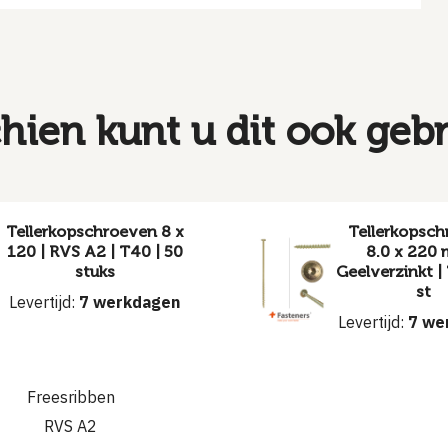
hien kunt u dit ook geb
Tellerkopschroeven 8 x
Tellerkopsc
120 | RVS A2 | T40 | 50
8.0 x 220 
stuks
Geelverzinkt |
st
Levertijd:
7 werkdagen
Levertijd:
7 we
Freesribben
RVS A2