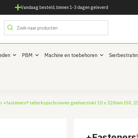
Vandaag besteld, binnen 1-3 dagen geleverd
heden
PBM
Machine en toebehoren
Sierbestrati
> +fasteners® tellerkopschroeven geelverzinkt 10 x 320mm t50, 25
+Fasteners