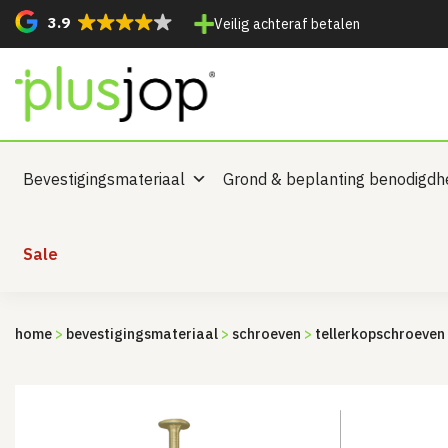
3.9
Veilig achteraf betalen
Bevestigingsmateriaal
Grond & beplanting benodigd
Sale
home
>
bevestigingsmateriaal
>
schroeven
>
tellerkopschroeven