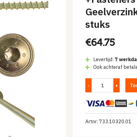
Geelverzin
stuks
€
64.75
Levertijd:
7 werkd
Ook achteraf betal
To
Artnr: 733.10320.01