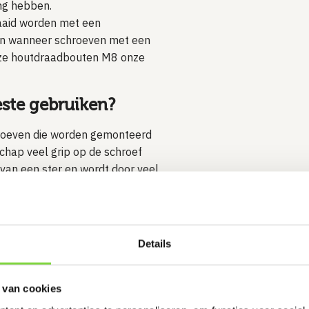
ing hebben.
aaid worden met een
dan wanneer schroeven met een
onze houtdraadbouten M8 onze
este gebruiken?
hroeven die worden gemonteerd
schap veel grip op de schroef
 van een ster en wordt door veel
bruikte schroefaansluiting in de
Details
 van cookies