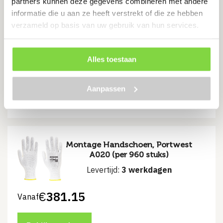
partners kunnen deze gegevens combineren met andere
informatie die u aan ze heeft verstrekt of die ze hebben
Grip Xtra Handschoen, Portwest
A105
verzameld op basis van uw gebruik van hun services.
Levertijd:
3 werkdagen
Alles toestaan
€
2.10
Aanpassen
Bekijk product
Montage Handschoen, Portwest
A020 (per 960 stuks)
Levertijd:
3 werkdagen
€
381.15
Vanaf