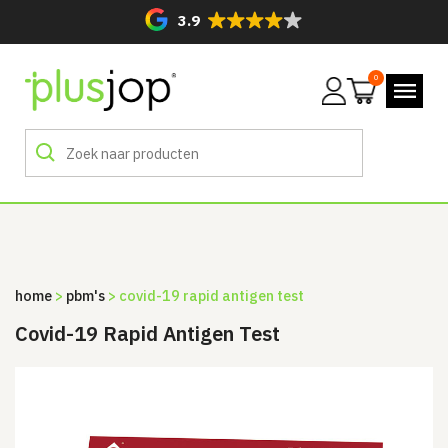
3.9
0
Mijn
account
home
>
pbm's
> covid-19 rapid antigen test
Covid-19 Rapid Antigen Test