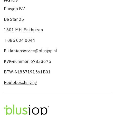
Plusjop B.V.
De Star 25
1601 MH, Enkhuizen
T 085 024 0044
E klantenservice@plusjop.nl
KVK-nummer: 67833675
BTW. NL857191561B01
Routebeschrijving