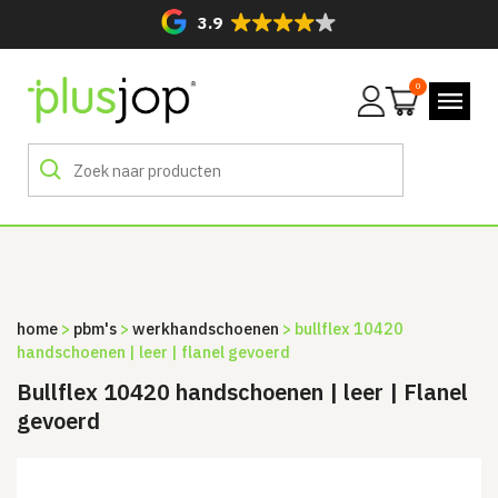
3.9
0
Mijn
account
home
>
pbm's
>
werkhandschoenen
> bullflex 10420
handschoenen | leer | flanel gevoerd
Bullflex 10420 handschoenen | leer | Flanel
gevoerd