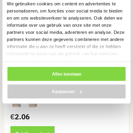
We gebruiken cookies om content en advertenties te
Dermi Flex Ultra Pro Handschoen
personaliseren, om functies voor social media te bieden
– PU/Nitril Schuim, Portwest A354
en om ons websiteverkeer te analyseren. Ook delen we
Levertijd:
3 werkdagen
informatie over uw gebruik van onze site met onze
partners voor social media, adverteren en analyse. Deze
€
3.87
partners kunnen deze gegevens combineren met andere
informatie die u aan ze heeft verstrekt of die ze hebben
verzameld op basis van uw gebruik van hun services.
Bekijk product
Alles toestaan
Portwest A400 | PVC Tricot
Aanpassen
Manchet
Levertijd:
3 werkdagen
€
2.06