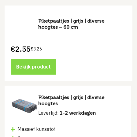
Piketpaaltjes | grijs | diverse
hoogtes – 60 cm
€
2.55
€
3.25
Oorspronkelijke
Huidige
prijs
prijs
was:
is:
€3.25.
€2.55.
Bekijk product
Piketpaaltjes | grijs | diverse
hoogtes
Levertijd:
1-2 werkdagen
Massief kunsstof