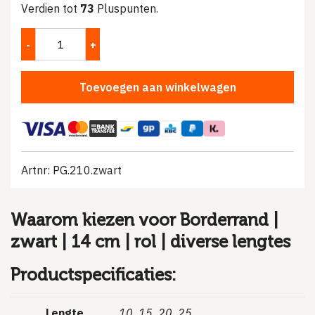
Verdien tot
73
Pluspunten.
€92.50.
€72.50.
Toevoegen aan winkelwagen
Artnr: PG.210.zwart
Waarom kiezen voor Borderrand |
zwart | 14 cm | rol | diverse lengtes
Productspecificaties:
Lengte
10, 15, 20, 25