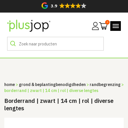
3.9
0
Mijn
account
home
>
grond & beplanting­benodigdheden
>
randbegrenzing
>
borderrand | zwart | 14 cm | rol | diverse lengtes
Borderrand | zwart | 14 cm | rol | diverse
lengtes
Sale