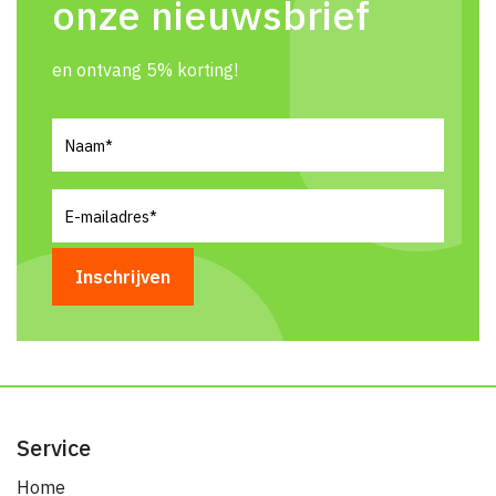
onze nieuwsbrief
en ontvang 5% korting!
Naam
(Vereist)
E-
mailadres
(Vereist)
Service
Home