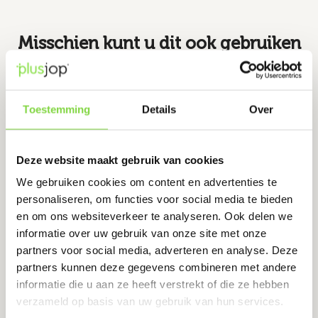
Misschien kunt u dit ook gebruiken
Vijvermanddoekjes, 60 x 60 cm,
Toestemming
Details
Over
zak à 3 stuks
Levertijd:
7 werkdagen
Deze website maakt gebruik van cookies
€
9.04
We gebruiken cookies om content en advertenties te
personaliseren, om functies voor social media te bieden
en om ons websiteverkeer te analyseren. Ook delen we
Bekijk product
informatie over uw gebruik van onze site met onze
partners voor social media, adverteren en analyse. Deze
partners kunnen deze gegevens combineren met andere
informatie die u aan ze heeft verstrekt of die ze hebben
ADgreen kleefband, 100 mm, l = 50
verzameld op basis van uw gebruik van hun services.
meter, groen