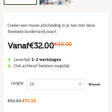
Creëer een mooie afscheiding in je tuin met deze
flexibele borderrand zwart.
€
40.00
Vanaf
€
32.00
Levertijd:
1-2 werkdagen
Ook achteraf betalen mogelijk
Lengte
Wissen
Oorspronkelijke
Huidige
€
92.50
€
72.50
prijs
prijs
was:
is: