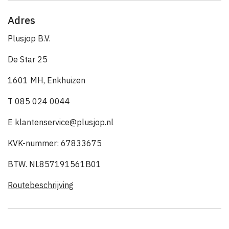
Adres
Plusjop B.V.
De Star 25
1601 MH, Enkhuizen
T 085 024 0044
E klantenservice@plusjop.nl
KVK-nummer: 67833675
BTW. NL857191561B01
Routebeschrijving