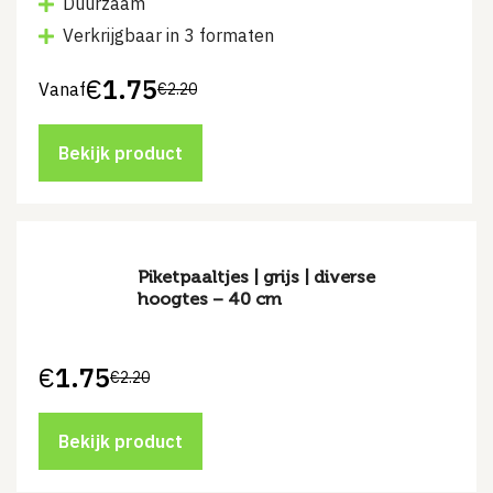
Duurzaam
Verkrijgbaar in 3 formaten
€
1.75
Vanaf
€
2.20
Bekijk product
Piketpaaltjes | grijs | diverse
hoogtes – 40 cm
€
1.75
€
2.20
Oorspronkelijke
Huidige
prijs
prijs
was:
is:
€2.20.
€1.75.
Bekijk product