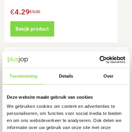
€
4.29
€
5.00
Oorspronkelijke
Huidige
prijs
prijs
was:
is:
€5.00.
€4.29.
Bekijk product
Schepbats 3/4 | 33 cm | extra
gehard | rood | RUHR-BRILLANT
Levertijd:
1-3 werkdagen
Toestemming
Details
Over
Dulstand: 3/4
Deze website maakt gebruik van cookies
Extra gehard
We gebruiken cookies om content en advertenties te
€
15.50
€
19.90
personaliseren, om functies voor social media te bieden
Oorspronkelijke
Huidige
prijs
prijs
en om ons websiteverkeer te analyseren. Ook delen we
was:
is:
informatie over uw gebruik van onze site met onze
€19.90.
€15.50.
Bekijk product