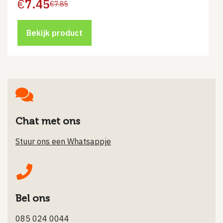
€
7.45
€
7.85
Oorspronkelijke
Huidige
prijs
prijs
was:
is:
€7.85.
€7.45.
Bekijk product
Chat met ons
Stuur ons een Whatsappje
Bel ons
085 024 0044