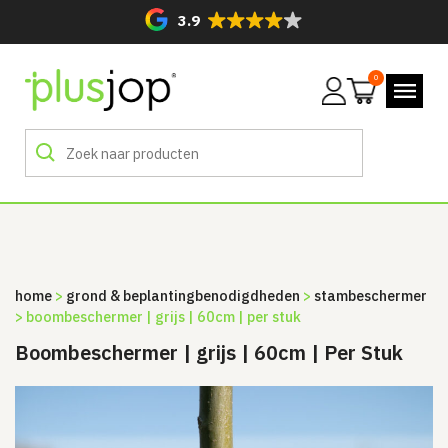
3.9
0
Mijn
account
home
>
grond & beplanting­benodigdheden
>
stambeschermer
> boombeschermer | grijs | 60cm | per stuk
Boombeschermer | grijs | 60cm | Per Stuk
Sale