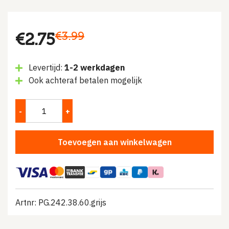
Oorspronkelijke
Huidige
€
3.99
€
2.75
prijs
prijs
Levertijd:
1-2 werkdagen
was:
is:
Ook achteraf betalen mogelijk
€3.99.
€2.75.
Toevoegen aan winkelwagen
Artnr: PG.242.38.60.grijs