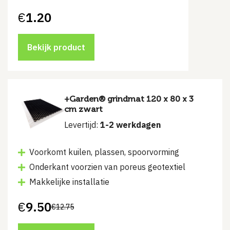
€
1.20
Bekijk product
+Garden® grindmat 120 x 80 x 3
cm zwart
Levertijd:
1-2 werkdagen
Voorkomt kuilen, plassen, spoorvorming
Onderkant voorzien van poreus geotextiel
Makkelijke installatie
€
9.50
€
12.75
Oorspronkelijke
Huidige
prijs
prijs
was:
is: