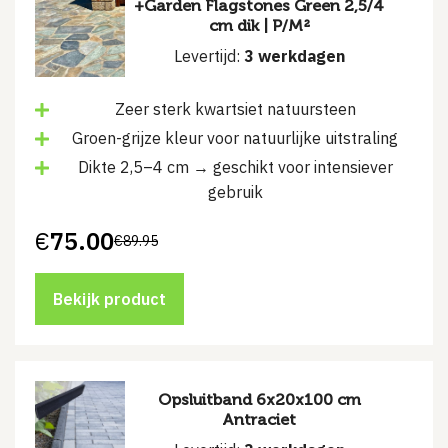
+Garden Flagstones Green 2,5/4
cm dik | P/M²
Levertijd:
3 werkdagen
Zeer sterk kwartsiet natuursteen
Groen-grijze kleur voor natuurlijke uitstraling
Dikte 2,5–4 cm → geschikt voor intensiever
gebruik
€
75.00
€
89.95
Oorspronkelijke
Huidige
prijs
prijs
was:
is:
€89.95.
€75.00.
Bekijk product
Opsluitband 6x20x100 cm
Antraciet