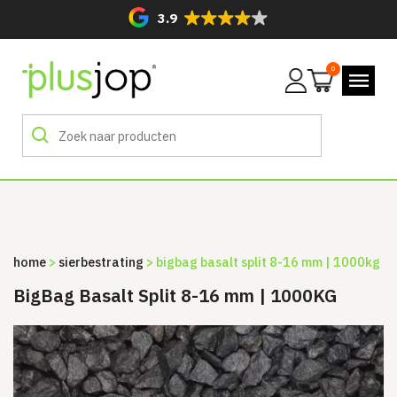
3.9
0
Mijn
account
home
>
sierbestrating
> bigbag basalt split 8-16 mm | 1000kg
BigBag Basalt Split 8-16 mm | 1000KG
Sale