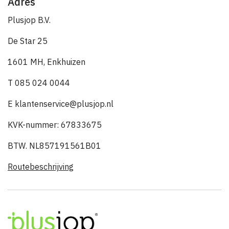
Adres
Plusjop B.V.
De Star 25
1601 MH, Enkhuizen
T 085 024 0044
E klantenservice@plusjop.nl
KVK-nummer: 67833675
BTW. NL857191561B01
Routebeschrijving