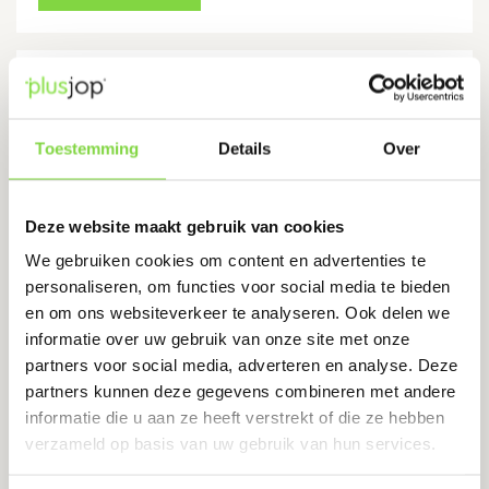
+Garden Anti-worteldoek 165 cm
breed – Rol 100 meter
Levertijd:
1-2 werkdagen
Toestemming
Details
Over
Om de groei van onkruid en andere wortels en
Deze website maakt gebruik van cookies
beplanting tegen te gaan
We gebruiken cookies om content en advertenties te
€
60.50
€
64.50
personaliseren, om functies voor social media te bieden
Oorspronkelijke
Huidige
prijs
prijs
en om ons websiteverkeer te analyseren. Ook delen we
was:
is:
informatie over uw gebruik van onze site met onze
€64.50.
€60.50.
Bekijk product
partners voor social media, adverteren en analyse. Deze
partners kunnen deze gegevens combineren met andere
informatie die u aan ze heeft verstrekt of die ze hebben
verzameld op basis van uw gebruik van hun services.
Misschien kunt u dit ook gebruiken