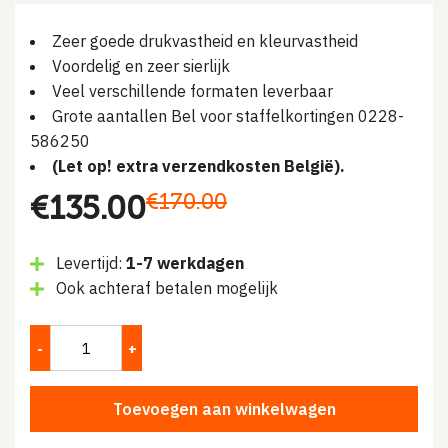
Zeer goede drukvastheid en kleurvastheid
Voordelig en zeer sierlijk
Veel verschillende formaten leverbaar
Grote aantallen Bel voor staffelkortingen 0228-
586250
(Let op! extra verzendkosten België).
Oorspronkelijke
Huidige
€
170.00
€
135.00
prijs
prijs
Levertijd:
1-7 werkdagen
was:
is:
Ook achteraf betalen mogelijk
€170.00.
€135.00.
Toevoegen aan winkelwagen