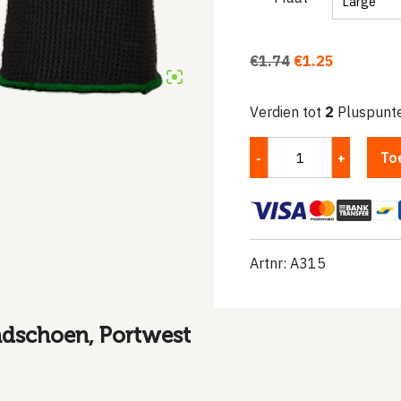
Oorspronkelijke
Huidige
€
1.74
€
1.25
prijs
prijs
was:
is:
Verdien tot
2
Pluspunte
€1.74.
€1.25.
To
Artnr: A315
ndschoen, Portwest