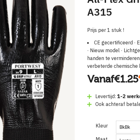
A315
Prijs per 1 stuk !
CE gecertificeerd
· E
· Nieuw model
· Lichtg
handen te verminderen
verbeterde chemische
Vanaf
€
1.25
Levertijd:
1-2 werk
Ook achteraf betal
Kleur
Maat