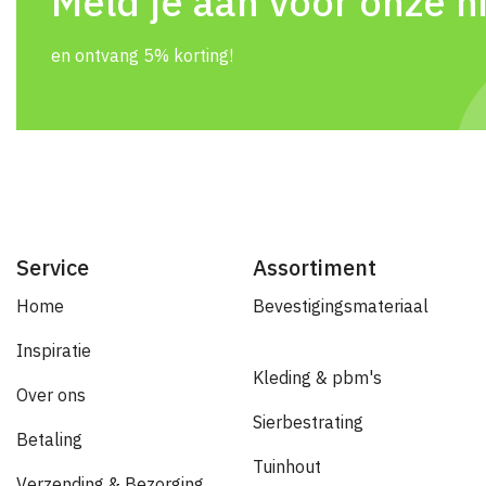
Meld je aan voor onze n
en ontvang 5% korting!
Service
Assortiment
Home
Bevestigingsmateriaal
Inspiratie
Kleding & pbm's
Over ons
Sierbestrating
Betaling
Tuinhout
Verzending & Bezorging