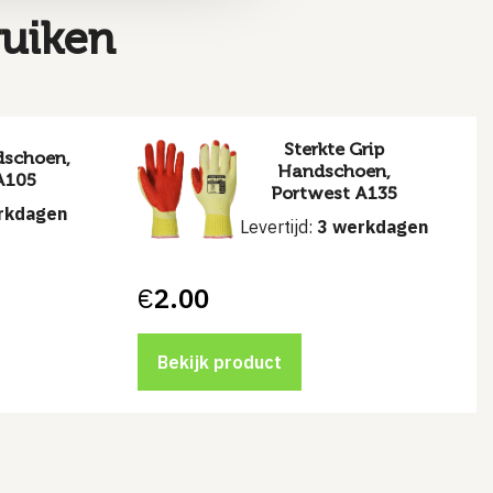
ruiken
Sterkte Grip
dschoen,
Handschoen,
A105
Portwest A135
rkdagen
Levertijd:
3 werkdagen
€
2.00
Bekijk product