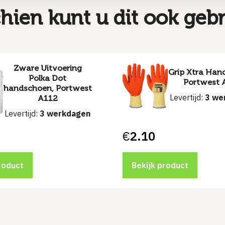
hien kunt u dit ook geb
Zware Uitvoering
Grip Xtra Han
Polka Dot
Portwest 
handschoen, Portwest
Levertijd:
3 we
A112
Levertijd:
3 werkdagen
€
2.10
roduct
Bekijk product