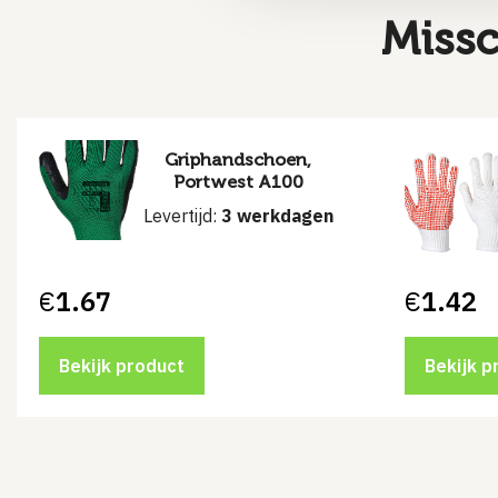
Missc
Griphandschoen,
Portwest A100
Levertijd:
3 werkdagen
€
1.67
€
1.42
Bekijk product
Bekijk p