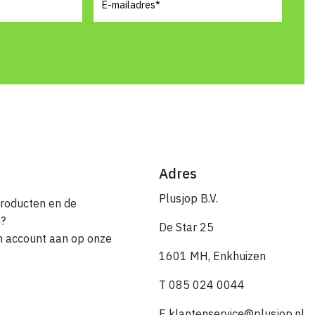
Adres
Plusjop B.V.
producten en de
n?
De Star 25
en account aan op onze
1601 MH, Enkhuizen
T 085 024 0044
E klantenservice@plusjop.nl