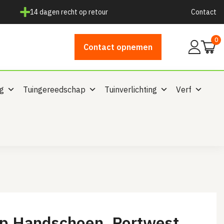
14 dagen recht op retour
Contact
0
Mijn
Contact opnemen
account
ng
Tuingereedschap
Tuinverlichting
Verf
rip Handschoen, Portwest