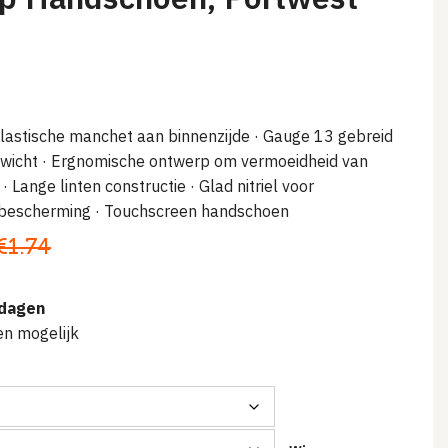
lastische manchet aan binnenzijde
· Gauge 13 gebreid
ewicht
· Ergnomische ontwerp om vermoeidheid van
· Lange linten constructie
· Glad nitriel voor
 bescherming
· Touchscreen handschoen
€
1.74
dagen
en mogelijk