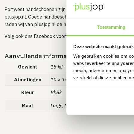
Portwest handschoenen zijn een van de vele merken hand
plusjop.nl. Goede handbescherming tijdens het werken is o
raden wij van plusjop.nl de handschoenen zeker aan!
Toestemming
Volg ook ons
Facebook
voor nog meer geweldige deals!
Deze website maakt gebruik
Aanvullende informatie
We gebruiken cookies om cont
websiteverkeer te analyseren
Gewicht
15 kg
media, adverteren en analys
verstrekt of die ze hebben v
Afmetingen
10 × 15 × 10 cm
Kleur
BkBk
Maat
Large
Medium
XL
XXL
,
,
,