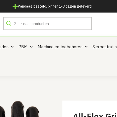
Vandaag besteld, binnen 1-3 dagen geleverd
heden
PBM
Machine en toebehoren
Sierbestrati
All-Flex G