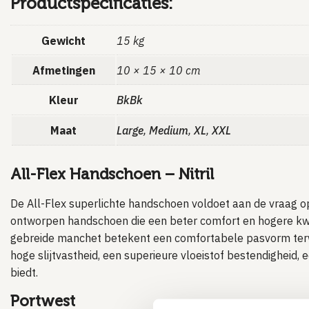
Productspecificaties:
Gewicht
15 kg
Afmetingen
10 × 15 × 10 cm
Kleur
BkBk
Maat
Large
,
Medium
,
XL
,
XXL
All-Flex Handschoen – Nitril
De All-Flex superlichte handschoen voldoet aan de vraag 
ontworpen handschoen die een beter comfort en hogere kwal
gebreide manchet betekent een comfortabele pasvorm terwij
hoge slijtvastheid, een superieure vloeistof bestendigheid, ee
biedt.
Portwest