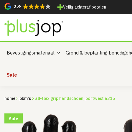
3.9
Veilig achteraf betalen
Bevestigingsmateriaal
Grond & beplanting benodigd
Sale
home
>
pbm's
> all-flex grip handschoen, portwest a315
Sale