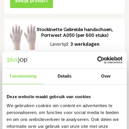
Bekijk product
Stockinette Gebreide handschoen,
Portwest A050 (per 600 stuks)
Levertijd:
3 werkdagen
€
199.20
Bekijk product
Toestemming
Details
Over
Deze website maakt gebruik van cookies
Grip Xtra Handschoen, Portwest
We gebruiken cookies om content en advertenties te
A105
personaliseren, om functies voor social media te bieden
Levertijd:
3 werkdagen
en om ons websiteverkeer te analyseren. Ook delen we
informatie over uw gebruik van onze site met onze