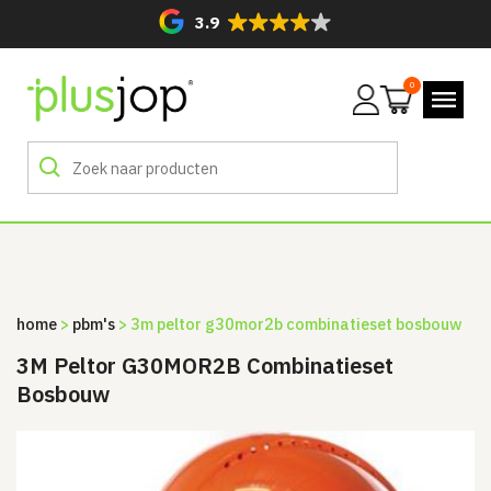
3.9
0
Mijn
account
home
>
pbm's
> 3m peltor g30mor2b combinatieset bosbouw
3M Peltor G30MOR2B Combinatieset
Bosbouw