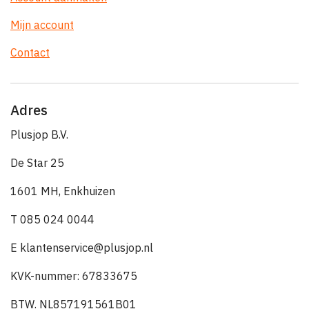
Mijn account
Contact
Adres
Plusjop B.V.
De Star 25
1601 MH, Enkhuizen
T 085 024 0044
E klantenservice@plusjop.nl
KVK-nummer: 67833675
BTW. NL857191561B01