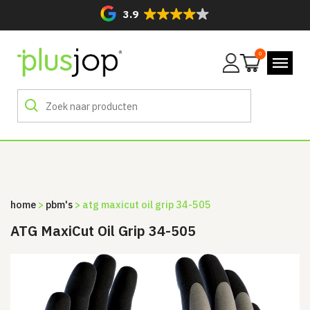
3.9
0
Mijn
account
home
>
pbm's
> atg maxicut oil grip 34-505
ATG MaxiCut Oil Grip 34-505