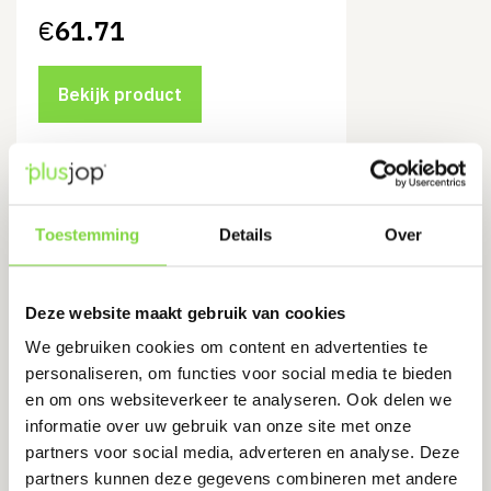
€
61.71
Bekijk product
Portwest A120 | PU Handschoen |
Maat 10 XL
Toestemming
Details
Over
Levertijd:
1-2 werkdagen
Deze website maakt gebruik van cookies
Maximale vingergevoeligheid
We gebruiken cookies om content en advertenties te
Perfect voor ingewikkelde taken
personaliseren, om functies voor social media te bieden
€
0.91
en om ons websiteverkeer te analyseren. Ook delen we
€
1.20
Oorspronkelijke
Huidige
informatie over uw gebruik van onze site met onze
prijs
prijs
was:
is:
partners voor social media, adverteren en analyse. Deze
€1.20.
€0.91.
Bekijk product
partners kunnen deze gegevens combineren met andere