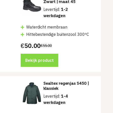
Zwart | maat 45
Levertijd:
1-2
werkdagen
Waterdicht membraan
Hittebestendige buitenzool 300ºC‎
€
50.00
€
55.00
Oorspronkelijke
Huidige
prijs
prijs
was:
is:
€55.00.
€50.00.
Bekijk product
Sealtex regenjas S450 |
klassiek
Levertijd:
1-4
werkdagen