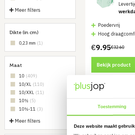
Leverti
Meer filters
werkd
Poedervrij
Dikte (in cm)
Hoog draagcomf
0,23 mm
(1)
€
9.95
€
32.60
Bekijk product
Maat
10
(409)
10/XL
(110)
10/XXL
(11)
Semper
stuks |
10½
(5)
Toestemming
Leverti
10½-11
(3)
werkd
Meer filters
Deze website maakt gebruik
Latex handscho