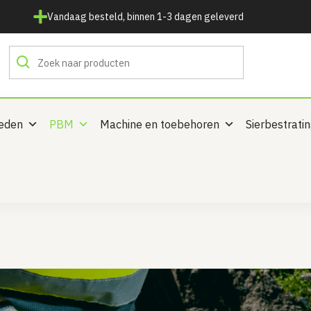
Vandaag besteld, binnen 1-3 dagen geleverd
heden
PBM
Machine en toebehoren
Sierbestrati