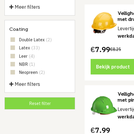
Meer filters
Veiligh
met dr
Leverti
Coating
werkd
Double Latex
(2)
€
7.99
Latex
(33)
€
8.25
Oorspronkelijke
Huidige
prijs
prijs
Leer
(4)
was:
is:
NBR
(1)
€8.25.
€7.99.
Bekijk product
Neopreen
(2)
Meer filters
Veilig
met pi
Leverti
werkd
€
7.99