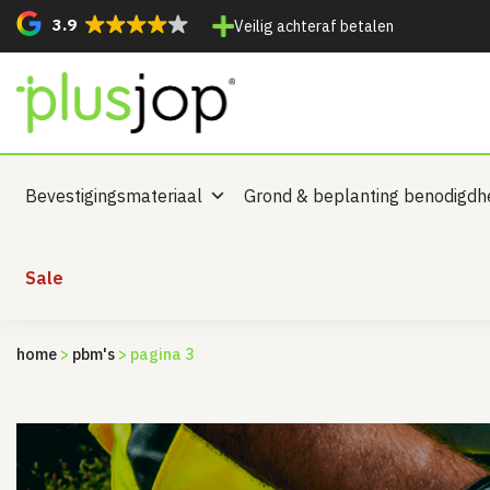
3.9
Veilig achteraf betalen
Bevestigingsmateriaal
Grond & beplanting benodigd
Sale
home
>
pbm's
> pagina 3