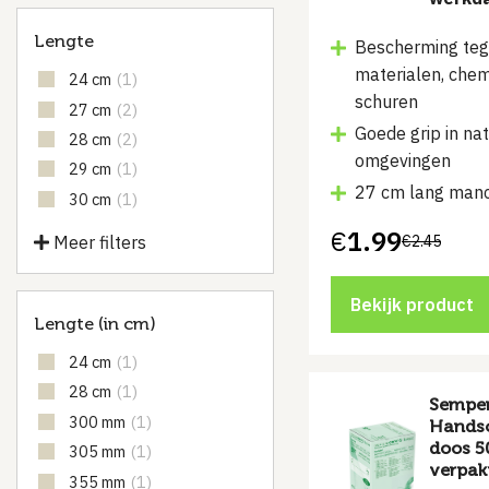
Lengte
Bescherming teg
materialen, chem
24 cm
(1)
schuren
27 cm
(2)
Goede grip in nat
28 cm
(2)
omgevingen
29 cm
(1)
27 cm lang man
30 cm
(1)
€
1.99
Meer filters
€
2.45
Oorspronkelijke
Huidige
prijs
prijs
was:
is:
€2.45.
€1.99.
Bekijk product
Lengte (in cm)
24 cm
(1)
28 cm
(1)
Semper
300 mm
(1)
Handsc
doos 50
305 mm
(1)
verpak
355 mm
(1)