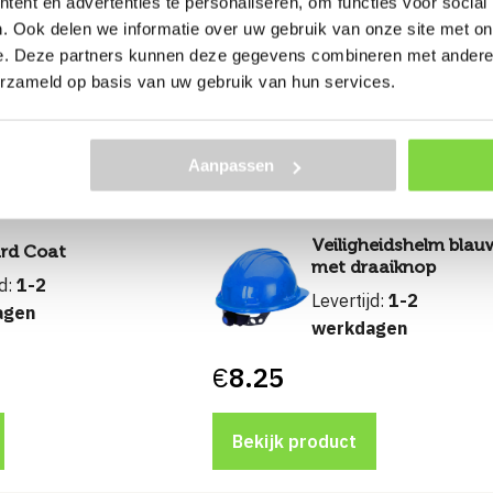
ent en advertenties te personaliseren, om functies voor social
. Ook delen we informatie over uw gebruik van onze site met on
assing
Voor universele toepassing
e. Deze partners kunnen deze gegevens combineren met andere i
€
32.60
erzameld op basis van uw gebruik van hun services.
Bekijk product
Aanpassen
Veiligheidshelm blau
rd Coat
met draaiknop
jd:
1-2
Levertijd:
1-2
agen
werkdagen
€
8.25
Bekijk product