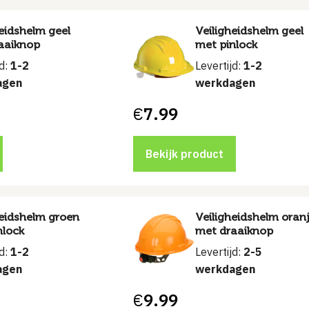
eidshelm geel
Veiligheidshelm geel
aaiknop
met pinlock
jd:
1-2
Levertijd:
1-2
agen
werkdagen
€
7.99
Bekijk product
heidshelm groen
Veiligheidshelm oran
nlock
met draaiknop
jd:
1-2
Levertijd:
2-5
agen
werkdagen
€
9.99