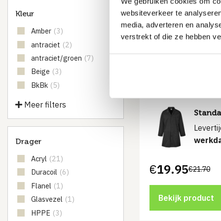
We gebruiken cookies om cont
websiteverkeer te analyseren
Kleur
Universele toep
media, adverteren en analys
Amber
(3)
€
32.60
verstrekt of die ze hebben v
antraciet
(2)
antraciet/groen
(7)
Bekijk product
Beige
(3)
BkBk
(5)
Meer filters
Standa
Leverti
werkd
Drager
Acryl
(21)
€
19.95
€
21.70
Duracoil
(6)
Flanel
(1)
Bekijk product
Glasvezel
(1)
HPPE
(3)