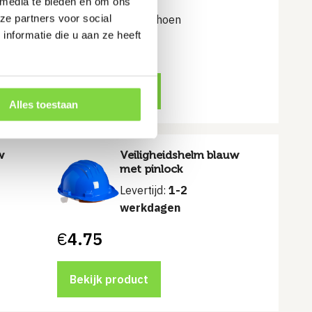
 media te bieden en om ons
ze partners voor social
Huishoudhandschoen
nformatie die u aan ze heeft
€
0.95
Bekijk product
Alles toestaan
w
Veiligheidshelm blauw
met pinlock
Levertijd:
1-2
werkdagen
€
4.75
Bekijk product