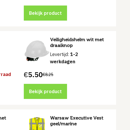
Bekijk product
Veiligheidshelm wit met
draaiknop
Levertijd:
1-2
werkdagen
€
5.50
rraad
€
8.25
Oorspronkelijke
Huidige
prijs
prijs
was:
is:
€8.25.
€5.50.
Bekijk product
met
Warsaw Executive Vest
geel/marine