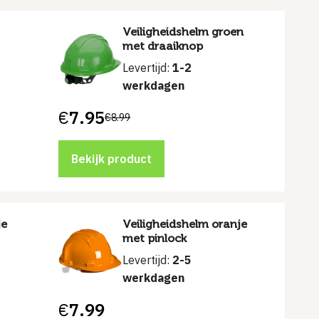
Veiligheidshelm groen
met draaiknop
Levertijd:
1-2
werkdagen
€
7.95
€
8.99
Oorspronkelijke
Huidige
prijs
prijs
was:
is:
€8.99.
€7.95.
Bekijk product
je
Veiligheidshelm oranje
met pinlock
Levertijd:
2-5
werkdagen
€
7.99