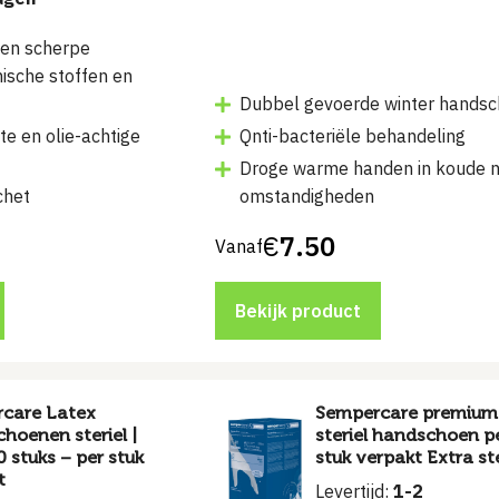
en scherpe
ische stoffen en
Dubbel gevoerde winter hands
te en olie-achtige
Qnti-bacteriële behandeling
Droge warme handen in koude n
chet
omstandigheden
€
7.50
Vanaf
Bekijk product
care Latex
Sempercare premium
hoenen steriel |
steriel handschoen p
 stuks – per stuk
stuk verpakt Extra st
t
Levertijd:
1-2