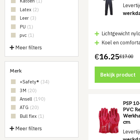
Katoen
(1)
Leverti
Latex
(2)
werkd
Leer
(3)
PU
(1)
Lichtgewicht nyl
pvc
(1)
Koel en comfort
Meer filters
€
16.25
€
17.00
Oorspronkelijke
Huidige
prijs
prijs
was:
is:
Merk
€17.00.
€16.25.
Bekijk product
+Safety®
(34)
3M
(20)
Ansell
(190)
PSP 10
ATG
(20)
PVC R
Werkha
Bull flex
(1)
cm
Meer filters
Leverti
werkd