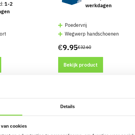
jd:
1-2
werkdagen
agen
Poedervrij
ort
Wegwerp handschoenen
€
9.95
€
32.60
Bekijk product
clean Classic 70
Latex handschoenen 
 maat 8,5
50 stuks | Sempercle
MC Lab & examinati
Details
jd:
1-2
Levertijd:
1-2
agen
werkdagen
 van cookies
en
Wit van kleur