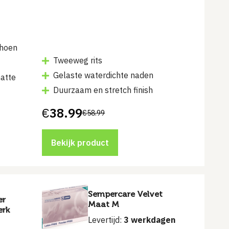
choen
Tweeweg rits
Gelaste waterdichte naden
atte
Duurzaam en stretch finish
€
38.99
€
58.99
Bekijk product
Sempercare Velvet
er
Maat M
erk
Levertijd:
3 werkdagen