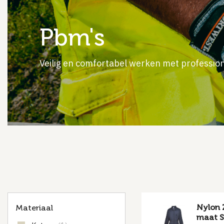
pbm's
Veilig en comfortabel werken met professi
Nylon Z
Materiaal
maat S