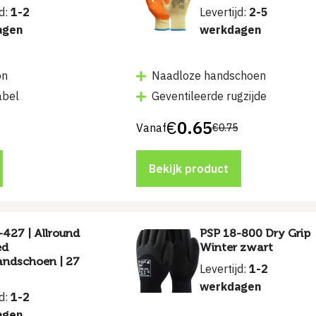
jd:
1-2
Levertijd:
2-5
agen
werkdagen
on
Naadloze handschoen
abel
Geventileerde rugzijde
€
0.65
Vanaf
€
0.75
Bekijk product
-427 | Allround
PSP 18-800 Dry Grip
ed
Winter zwart
ndschoen | 27
Levertijd:
1-2
werkdagen
jd:
1-2
agen