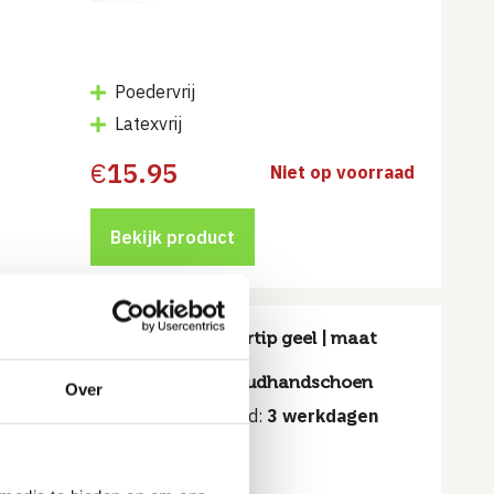
Poedervrij
Latexvrij
€
15.95
Niet op voorraad
Bekijk product
|
Sempertip geel | maat
an
7/8 |
on
huishoudhandschoen
Over
Levertijd:
3 werkdagen