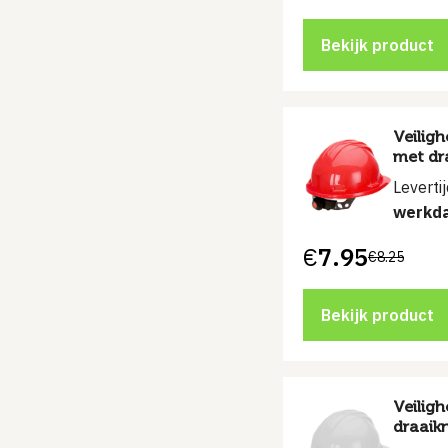
Bekijk product
Veilig
met dr
Leverti
werkd
€
7.95
€
8.25
Oorspronkelijke
Huidige
prijs
prijs
was:
is:
€8.25.
€7.95.
Bekijk product
Veilig
draaik