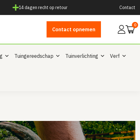
14 dagen recht op retour
Contact
0
Mijn
Contact opnemen
account
ng
Tuingereedschap
Tuinverlichting
Verf