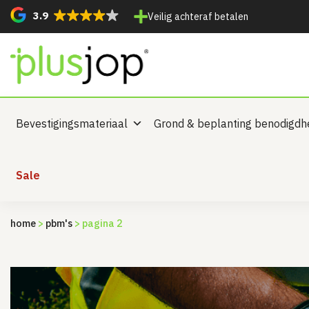
3.9
Veilig achteraf betalen
Bevestigingsmateriaal
Grond & beplanting benodigd
Sale
home
>
pbm's
> pagina 2