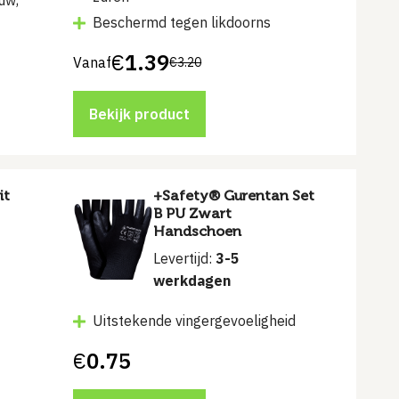
uw,
Beschermd tegen likdoorns
€
1.39
Vanaf
€
3.20
Bekijk product
it
+Safety® Gurentan Set
B PU Zwart
Handschoen
Levertijd:
3-5
werkdagen
Uitstekende vingergevoeligheid
€
0.75