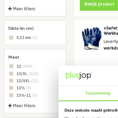
Bekijk product
Meer filters
+Safet
Dikte (in cm)
Werkh
0,23 mm
(1)
Leverti
werkd
Maat
10
(409)
Bestendig tegen 
10/XL
(110)
vloeistof
10/XXL
(11)
€
3.99
10½
(5)
Toestemming
10½-11
(3)
Bekijk product
Meer filters
Deze website maakt gebruik