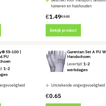
Geschikt voor transport, landbo
tuinieren en huishouden
€
1.49
€
3.00
Bekijk product
y® 59-100 |
Gurentan Set A PU W
nd PU
Handschoen
choen
Levertijd:
1-2
jd:
1-2
werkdagen
agen
ergevoeligheid
Uitstekende vingergevoeligheid
€
0.65