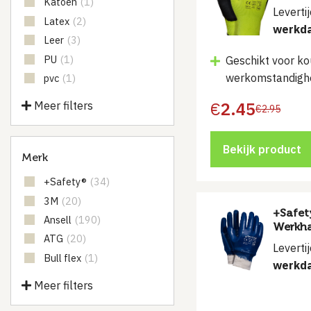
Katoen
(1)
Leverti
Latex
(2)
werkd
Leer
(3)
PU
(1)
Geschikt voor k
werkomstandigh
pvc
(1)
€
2.45
Meer filters
€
2.95
Bekijk product
Merk
+Safety®
(34)
3M
(20)
+Safet
Ansell
(190)
Werkh
ATG
(20)
Leverti
Bull flex
(1)
werkd
Meer filters