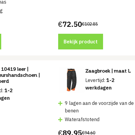
nas
ng
€
72.50
€
102.85
Bekijk product
x 10419 leer |
Zaagbroek | maat L
eurshandschoen |
Levertijd:
1-2
oerd
werkdagen
jd:
1-2
agen
9 lagen aan de voorzijde van de
benen
Waterafstotend
€
89.95
€
94.60
Oorspronkelijke
Huidige