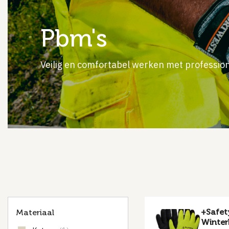
pbm's
Veilig en comfortabel werken met professi
+Safet
Materiaal
Winte