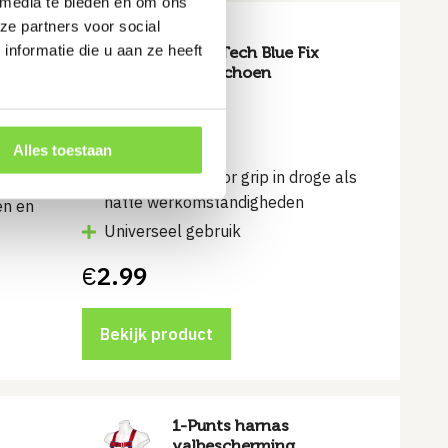
 media te bieden en om ons
ze partners voor social
o
nformatie die u aan ze heeft
Super Tech Blue Fix
Handschoen
Alles toestaan
Latex coating voor grip in droge als
natte werkomstandigheden
en en
Universeel gebruik
€
2.99
Bekijk product
1-Punts harnas
valbescherming