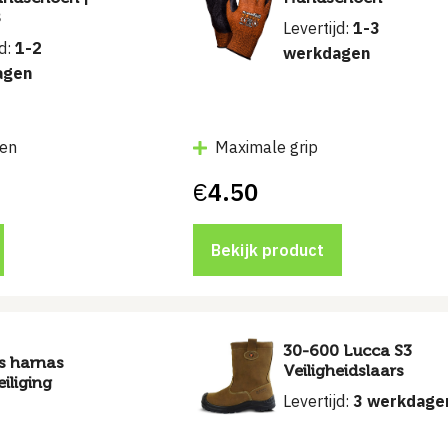
8
Levertijd:
1-3
jd:
1-2
werkdagen
agen
nen
Maximale grip
€
4.50
Bekijk product
30-600 Lucca S3
s harnas
Veiligheidslaars
iliging
Levertijd:
3 werkdage