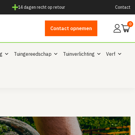
14 dagen recht op retour
Contact
0
Mijn
Contact opnemen
account
ng
Tuingereedschap
Tuinverlichting
Verf