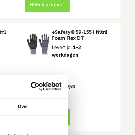
Bekijk product
ril
+Safety® 59-155 | Nitril
Foam Flex DT
Levertijd:
1-2
werkdagen
Voorzien van nopjes
€
2.75
Over
Bekijk product