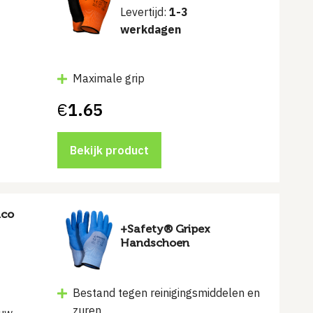
Levertijd:
1-3
werkdagen
Maximale grip
€
1.65
Bekijk product
aco
+Safety® Gripex
Handschoen
Bestand tegen reinigingsmiddelen en
zuren