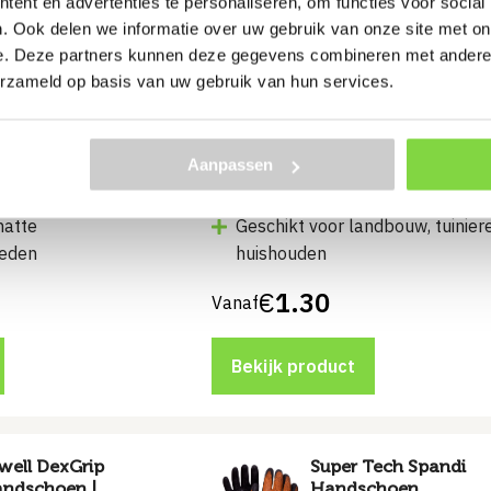
ent en advertenties te personaliseren, om functies voor social
. Ook delen we informatie over uw gebruik van onze site met on
y® Red PVC
+Safety® Silver Drac
e. Deze partners kunnen deze gegevens combineren met andere i
andschoen
Handschoen
erzameld op basis van uw gebruik van hun services.
jd:
1-7
Levertijd:
1-3
agen
werkdagen
Aanpassen
oliën, vet en
natte
Geschikt voor landbouw, tuinier
eden
huishouden
€
1.30
Vanaf
Bekijk product
ell DexGrip
Super Tech Spandi
ndschoen |
Handschoen