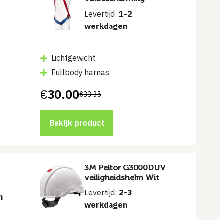
Levertijd:
1-2
werkdagen
Lichtgewicht
Fullbody harnas
€
30.00
€
33.35
Oorspronkelijke
Huidige
prijs
prijs
was:
is:
€33.35.
€30.00.
Bekijk product
3M Peltor G3000DUV
veiligheidshelm Wit
Levertijd:
2-3
n
werkdagen