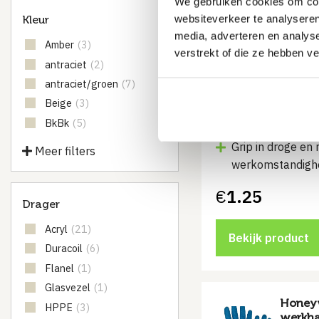
We gebruiken cookies om cont
websiteverkeer te analyseren
Kleur
+Safet
media, adverteren en analys
Werkh
Amber
(3)
verstrekt of die ze hebben v
Leverti
antraciet
(2)
werkd
antraciet/groen
(7)
Beige
(3)
Bestendig tegen 
BkBk
(5)
vloeistof
Grip in droge en 
Meer filters
werkomstandigh
€
1.25
Drager
Acryl
(21)
Bekijk product
Duracoil
(6)
Flanel
(1)
Glasvezel
(1)
Honeyw
HPPE
(3)
werkha