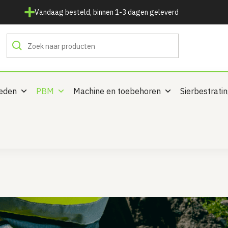
Vandaag besteld, binnen 1-3 dagen geleverd
heden
PBM
Machine en toebehoren
Sierbestrati