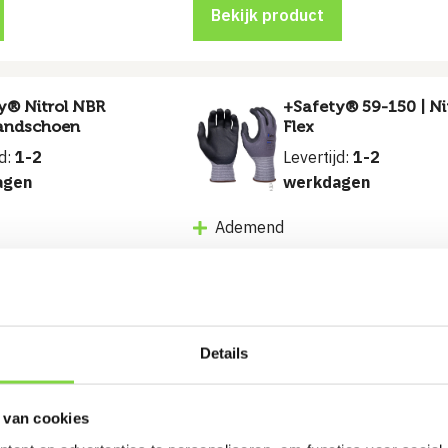
Bekijk product
y® Nitrol NBR
+Safety® 59-150 | Nit
andschoen
Flex
jd:
1-2
Levertijd:
1-2
agen
werkdagen
Ademend
Nitril Flex
oliën, vet en
Handen blijven droog en warm
€
2.99
Details
Bekijk product
 van cookies