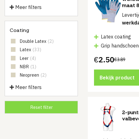
maat 
Meer filters
Leverti
werkd
Coating
Latex coating
Double Latex
(2)
Grip handschoe
Latex
(33)
€
2.50
Leer
(4)
€
3.89
Oorspronkelijke
Huidige
prijs
prijs
NBR
(1)
was:
is:
Neopreen
(2)
€3.89.
€2.50.
Bekijk product
Meer filters
2-punt
valbeve