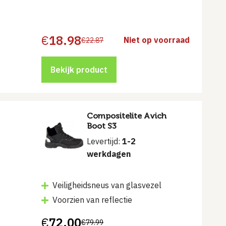
€
18.98
Niet op voorraad
€
22.87
Oorspronkelijke
Huidige
prijs
prijs
was:
is:
€22.87.
€18.98.
Bekijk product
Compositelite Avich
Boot S3
Levertijd:
1-2
werkdagen
Veiligheidsneus van glasvezel
Voorzien van reflectie
€
72.00
€
79.99