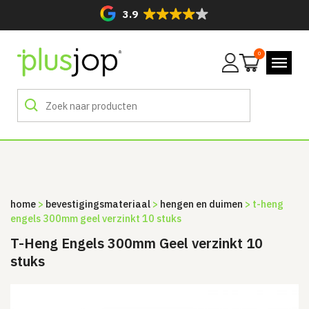
3.9
0
Mijn
account
home
>
bevestigingsmateriaal
>
hengen en duimen
> t-heng
engels 300mm geel verzinkt 10 stuks
T-Heng Engels 300mm Geel verzinkt 10
stuks