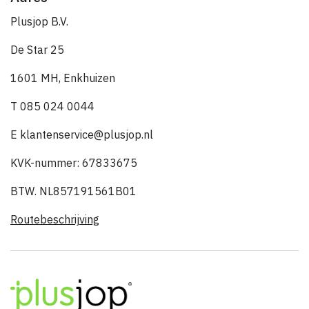
Plusjop B.V.
De Star 25
1601 MH, Enkhuizen
T 085 024 0044
E klantenservice@plusjop.nl
KVK-nummer: 67833675
BTW. NL857191561B01
Routebeschrijving