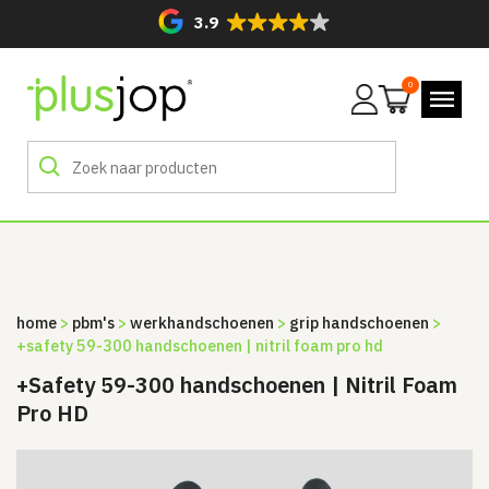
3.9
0
Mijn
account
home
>
pbm's
>
werkhandschoenen
>
grip handschoenen
>
+safety 59-300 handschoenen | nitril foam pro hd
+Safety 59-300 handschoenen | Nitril Foam
Pro HD