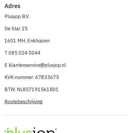
Adres
Plusjop B.V.
De Star 25
1601 MH, Enkhuizen
T 085 024 0044
E klantenservice@plusjop.nl
KVK-nummer: 67833675
BTW. NL857191561B01
Routebeschrijving