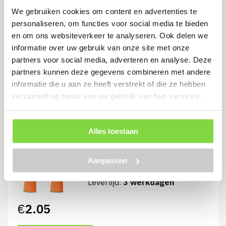
We gebruiken cookies om content en advertenties te
personaliseren, om functies voor social media te bieden
Dexti-Grip Pro Handschoen,
Portwest A325
en om ons websiteverkeer te analyseren. Ook delen we
informatie over uw gebruik van onze site met onze
Levertijd:
3 werkdagen
partners voor social media, adverteren en analyse. Deze
partners kunnen deze gegevens combineren met andere
€
3.27
informatie die u aan ze heeft verstrekt of die ze hebben
verzameld op basis van uw gebruik van hun services.
Bekijk product
Alles toestaan
Hi-Vis Grip Handschoen – Latex,
Aanpassen
Portwest A340
Levertijd:
3 werkdagen
€
2.05