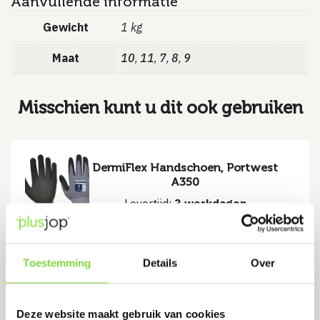
Aanvullende informatie
Gewicht
1 kg
Maat
10
11
7
8
9
,
,
,
,
Misschien kunt u dit ook gebruiken
DermiFlex Handschoen, Portwest
A350
Levertijd:
3 werkdagen
€
2.83
Toestemming
Details
Over
Bekijk product
Deze website maakt gebruik van cookies