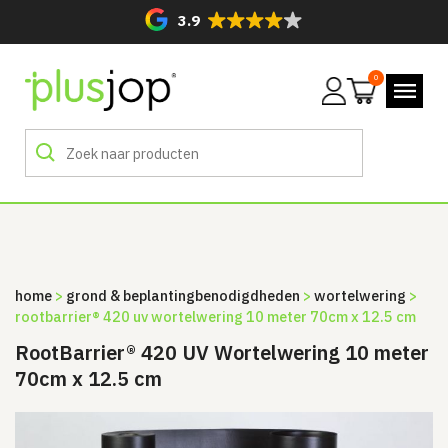
3.9
0
Mijn
account
home
>
grond & beplanting­benodigdheden
>
wortelwering
>
rootbarrier® 420 uv wortelwering 10 meter 70cm x 12.5 cm
RootBarrier® 420 UV Wortelwering 10 meter
70cm x 12.5 cm
Sale