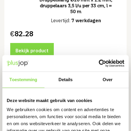
druppelaars 3,5 l/u per 33 cm, l =
50 m
Levertijd:
7 werkdagen
€
82.28
Bekijk product
Toestemming
Details
Over
+Garden® Pro-line Grindmat 120 x
80 x 4 cm wit
Deze website maakt gebruik van cookies
We gebruiken cookies om content en advertenties te
Voorkomt kuilen, plassen, spoorvorming
personaliseren, om functies voor social media te bieden
Onderkant voorzien van poreus geotextiel
en om ons websiteverkeer te analyseren. Ook delen we
Makkelijke installatie
informatie over uw gebruik van onze site met onze