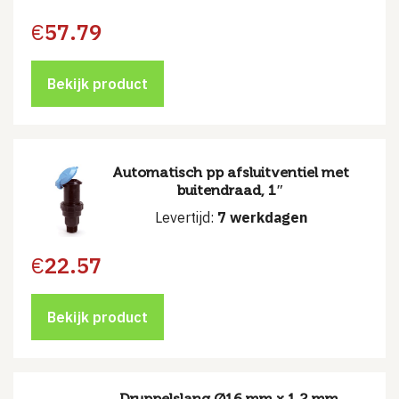
€
57.79
Bekijk product
Automatisch pp afsluitventiel met
buitendraad, 1″
Levertijd:
7 werkdagen
€
22.57
Bekijk product
Druppelslang Ø16 mm x 1.2 mm,