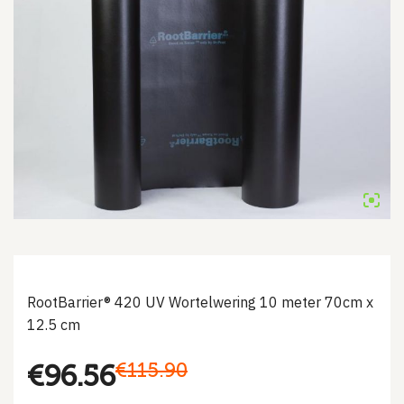
RootBarrier® 420 UV Wortelwering 10 meter 70cm x
12.5 cm
Oorspronkelijke
Huidige
€
115.90
€
96.56