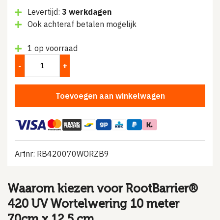
prijs
prijs
Levertijd:
3 werkdagen
was:
is:
Ook achteraf betalen mogelijk
€115.90.
€96.56.
1 op voorraad
Toevoegen aan winkelwagen
Artnr: RB420070WORZB9
Waarom kiezen voor RootBarrier®
420 UV Wortelwering 10 meter
70cm x 12.5 cm