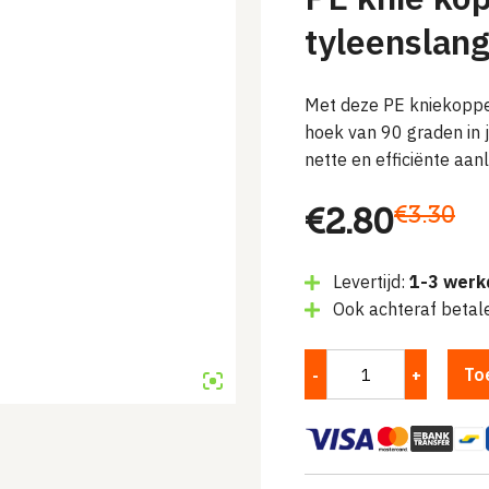
tyleenslan
Met deze PE kniekoppe
hoek van 90 graden in 
nette en efficiënte aa
Oorspronke
Huidige
€
3.30
€
2.80
prijs
prijs
Levertijd:
1-3 werk
was:
is:
Ook achteraf betal
€3.30.
€2.80.
To