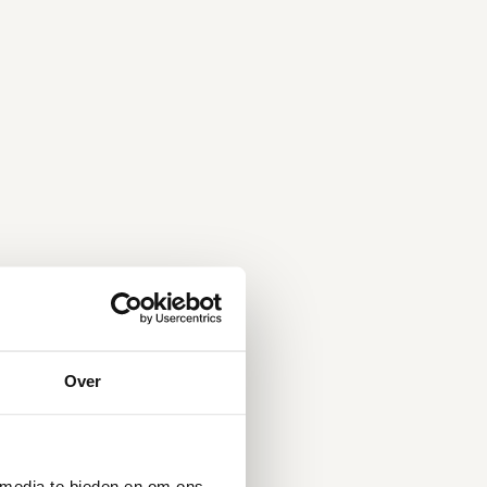
Over
 media te bieden en om ons