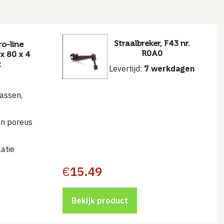
Straalbreker, F43 nr.
o-line
R0A0
x 80 x 4
t
Levertijd:
7 werkdagen
lassen,
g
an poreus
latie
€
15.49
Bekijk product