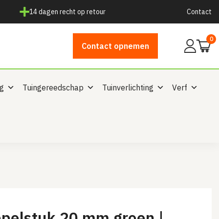
14 dagen recht op retour
Contact
0
Mijn
Contact opnemen
account
ng
Tuingereedschap
Tuinverlichting
Verf
ppelstuk 20 mm groen |