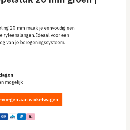
g
ling 20 mm maak je eenvoudig een
je tyleenslangen. Ideaal voor een
nleg van je beregeningssysteem.
lijke
dagen
en mogelijk
evoegen aan winkelwagen