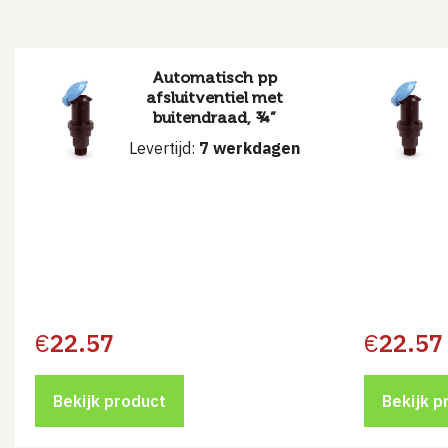
Automatisch pp
afsluitventiel met
buitendraad, ¾”
Levertijd:
7 werkdagen
€
22.57
€
22.57
Bekijk product
Bekijk p