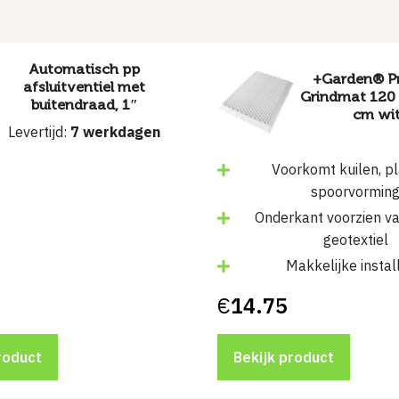
Automatisch pp
+Garden® Pr
afsluitventiel met
Grindmat 120 
buitendraad, 1″
cm wi
Levertijd:
7 werkdagen
Voorkomt kuilen, p
spoorvormin
Onderkant voorzien v
geotextiel
Makkelijke instal
€
14.75
roduct
Bekijk product