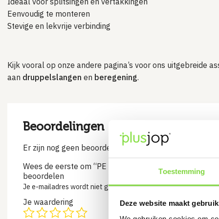
Ideaal voor splitsingen en vertakkingen
Eenvoudig te monteren
Stevige en lekvrije verbinding
Kijk vooral op onze andere pagina’s voor ons uitgebreide a
aan
druppelslangen
en
beregening
.
Beoordelingen
Er zijn nog geen beoordelingen
Wees de eerste om “PE knie koppelstuk 20 mm groen |
Toestemming
beoordelen
Je e-mailadres wordt niet gepubliceerd.
Vereiste velden zijn 
Je waardering
Deze website maakt gebruik
We gebruiken cookies om cont