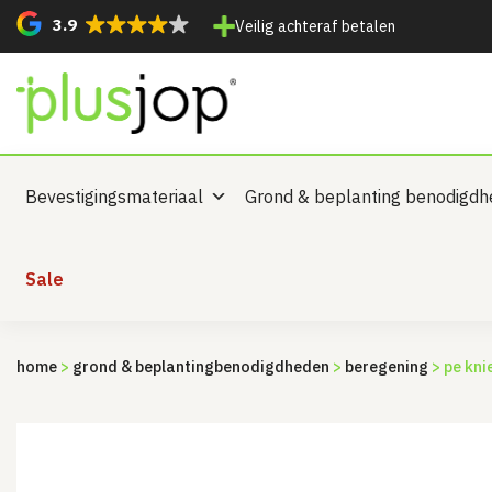
3.9
Veilig achteraf betalen
Bevestigingsmateriaal
Grond & beplanting benodigd
Sale
home
>
grond & beplanting­benodigdheden
>
beregening
> pe kni
Sale