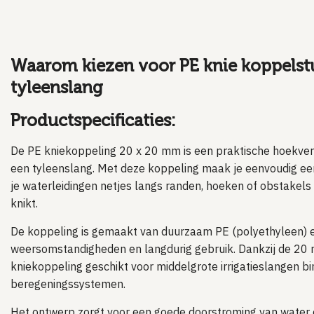
Waarom kiezen voor PE knie koppelst
tyleenslang
Productspecificaties:
De PE kniekoppeling 20 x 20 mm is een praktische hoekver
een tyleenslang. Met deze koppeling maak je eenvoudig ee
je waterleidingen netjes langs randen, hoeken of obstakels
knikt.
De koppeling is gemaakt van duurzaam PE (polyethyleen) e
weersomstandigheden en langdurig gebruik. Dankzij de 20 
kniekoppeling geschikt voor middelgrote irrigatieslangen bi
beregeningssystemen.
Het ontwerp zorgt voor een goede doorstroming van water en