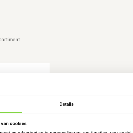
ssortiment
 tyleenslang” te
Details
gemarkeerd met
*
 van cookies
ent en advertenties te personaliseren, om functies voor social