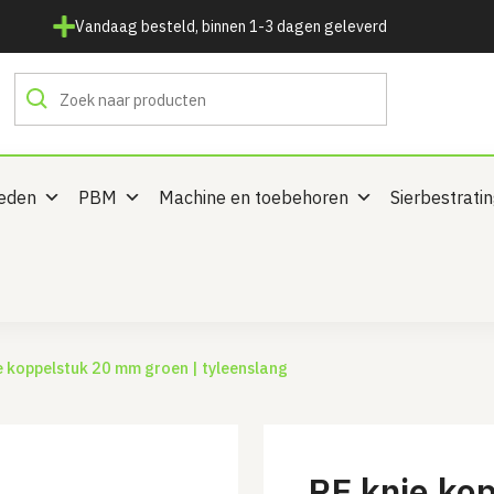
Vandaag besteld, binnen 1-3 dagen geleverd
heden
PBM
Machine en toebehoren
Sierbestrati
e koppelstuk 20 mm groen | tyleenslang
PE knie ko