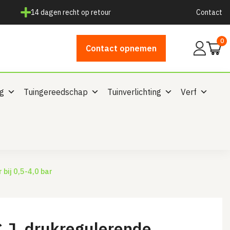
14 dagen recht op retour
Contact
0
Mijn
Contact opnemen
account
ng
Tuingereedschap
Tuinverlichting
Verf
 bij 0,5-4,0 bar
.J. drukregulerende,