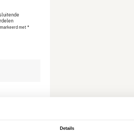
sluitende
ordelen
gemarkeerd met
*
Details