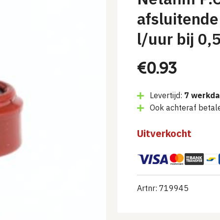
afsluitende
l/uur bij 0,
€
0.93
Levertijd:
7 werkd
Ook achteraf betal
Uitverkocht
Artnr: 719945