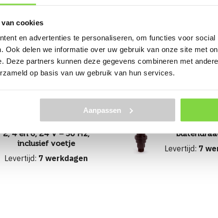
 van cookies
ent en advertenties te personaliseren, om functies voor social
. Ook delen we informatie over uw gebruik van onze site met on
hien kunt u dit ook geb
e. Deze partners kunnen deze gegevens combineren met andere i
erzameld op basis van uw gebruik van hun services.
Aanpassen
Rain-Bird relais t.b.v.
Automatis
regenautomaat Image
afsluitventi
2, 4 en 6, 24 V – 50 Hz,
buitendraa
inclusief voetje
Levertijd:
7 we
Levertijd:
7 werkdagen