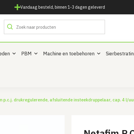
Vandaag besteld, binnen 1-3 dagen geleverd
heden
PBM
Machine en toebehoren
Sierbestrati
m p.c.j. drukregulerende, afsluitende insteekdruppelaar, cap. 4 l/uur
Netafim P.C