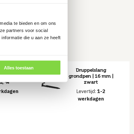
 media te bieden en om ons
ze partners voor social
ruiken
nformatie die u aan ze heeft
Alles toestaan
ch pp
Druppelslang
el met
grondpen | 16 mm |
d, ¾”
zwart
rkdagen
Levertijd:
1-2
werkdagen