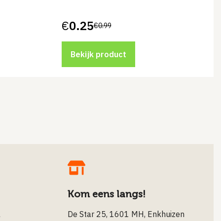
€
0.25
€
0.99
Oorspronkelijke
Huidige
prijs
prijs
was:
is:
€0.99.
€0.25.
Bekijk product
Kom eens langs!
l
De Star 25, 1601 MH, Enkhuizen