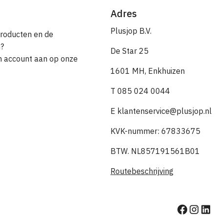
Adres
Plusjop B.V.
producten en de
n?
De Star 25
en account aan op onze
1601 MH, Enkhuizen
T 085 024 0044
E klantenservice@plusjop.nl
KVK-nummer: 67833675
BTW. NL857191561B01
Routebeschrijving