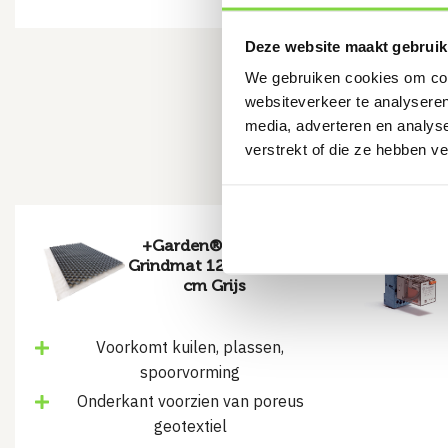
Deze website maakt gebruik
We gebruiken cookies om cont
websiteverkeer te analyseren
Missc
media, adverteren en analys
verstrekt of die ze hebben v
+Garden® Pro-line
Grindmat 120 x 80 x 4
cm Grijs
Voorkomt kuilen, plassen,
spoorvorming
Onderkant voorzien van poreus
geotextiel