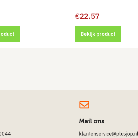
€
22.57
roduct
Bekijk product
Mail ons
0044
klantenservice@plusjop.n