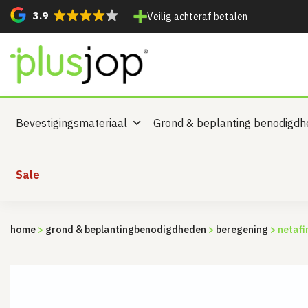
3.9
Veilig achteraf betalen
Bevestigingsmateriaal
Grond & beplanting benodigd
Sale
home
>
grond & beplanting­benodigdheden
>
beregening
> netafi