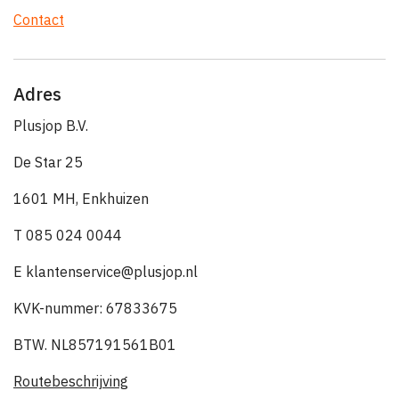
Contact
Adres
Plusjop B.V.
De Star 25
1601 MH, Enkhuizen
T 085 024 0044
E klantenservice@plusjop.nl
KVK-nummer: 67833675
BTW. NL857191561B01
Routebeschrijving