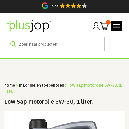
3.9
0
Mijn
account
home
>
machine en toebehoren
> low sap motorolie 5w-30, 1
liter.
Low Sap motorolie 5W-30, 1 liter.