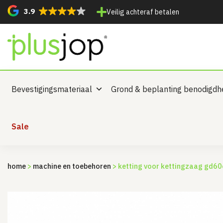
3.9
Veilig achteraf betalen
Bevestigingsmateriaal
Grond & beplanting benodigd
Sale
home
>
machine en toebehoren
> ketting voor kettingzaag gd6