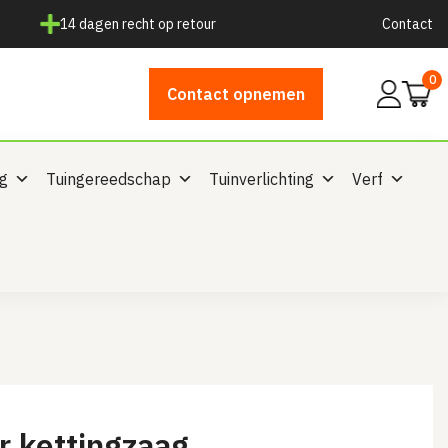
14 dagen recht op retour
Contact
0
Mijn
Contact opnemen
account
ng
Tuingereedschap
Tuinverlichting
Verf
r kettingzaag