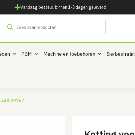
Vandaag besteld, binnen 1-3 dagen geleverd
heden
PBM
Machine en toebehoren
Sierbestrati
0cs40,29767
Ketting voo