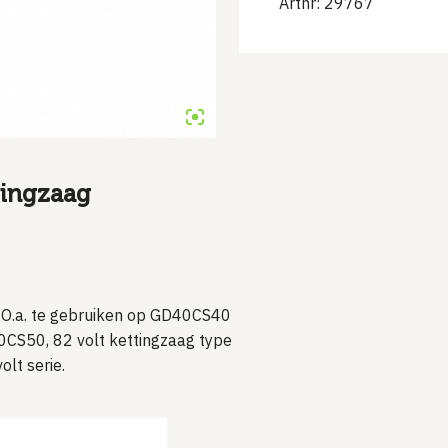
Artnr: 29767
tingzaag
. O.a. te gebruiken op GD40CS40
80CS50, 82 volt kettingzaag type
lt serie.