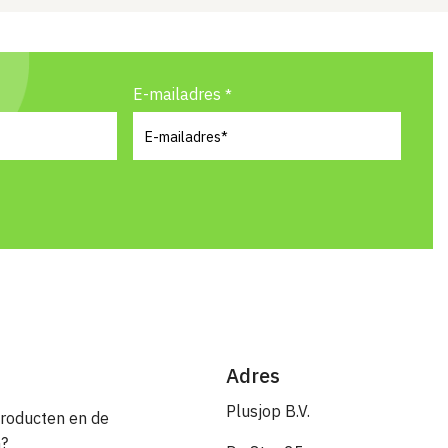
E-mailadres
Adres
Plusjop B.V.
producten en de
n?