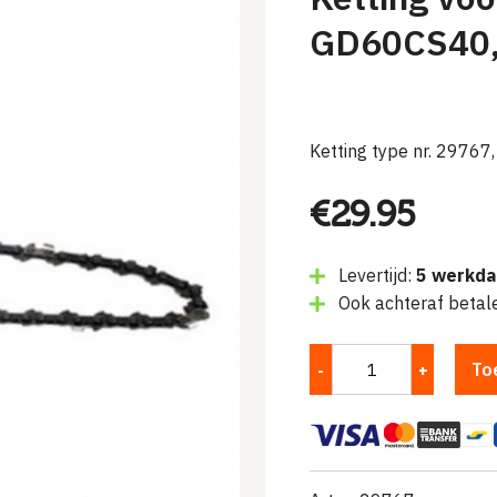
GD60CS40
Ketting type nr. 29767
€
29.95
Levertijd:
5 werkd
Ook achteraf betal
To