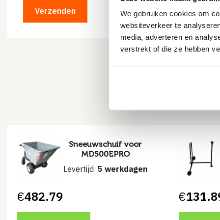
We gebruiken cookies om cont
websiteverkeer te analyseren
media, adverteren en analys
verstrekt of die ze hebben v
Missc
Sneeuwschuif voor
MD500EPRO
Levertijd:
5 werkdagen
€
482.79
€
131.8