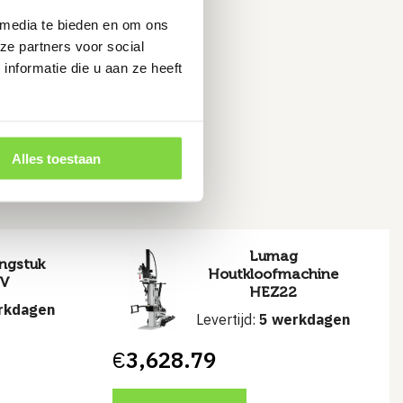
 media te bieden en om ons
ze partners voor social
nformatie die u aan ze heeft
ruiken
Alles toestaan
Lumag
ngstuk
Houtkloofmachine
0V
HEZ22
rkdagen
Levertijd:
5 werkdagen
€
3,628.79