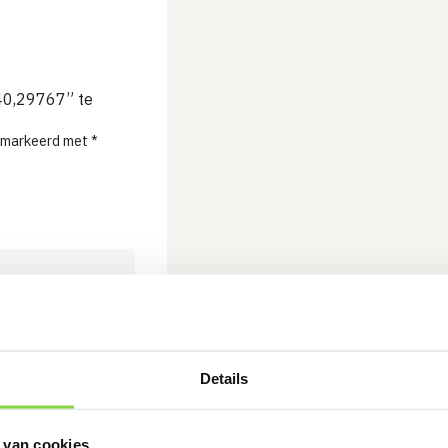
40,29767” te
gemarkeerd met
*
Details
 van cookies