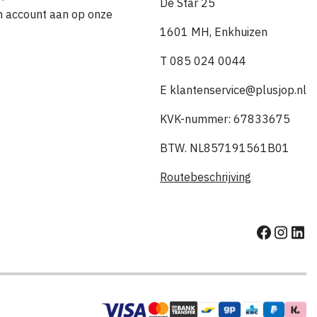
De Star 25
en account aan op onze
1601 MH, Enkhuizen
T 085 024 0044
E klantenservice@plusjop.nl
KVK-nummer: 67833675
BTW. NL857191561B01
Routebeschrijving