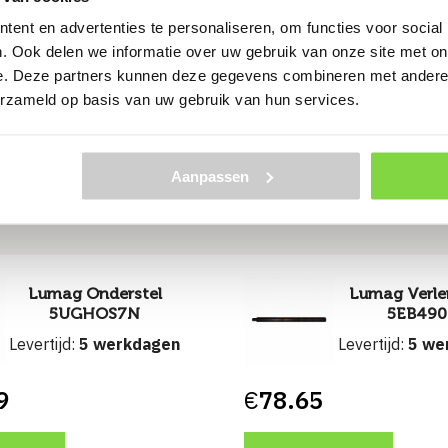
ent en advertenties te personaliseren, om functies voor social
. Ook delen we informatie over uw gebruik van onze site met on
e. Deze partners kunnen deze gegevens combineren met andere i
erzameld op basis van uw gebruik van hun services.
hien kunt u dit ook geb
Aanpassen
Lumag Onderstel
Lumag Verle
5UGHOS7N
5EB49
Levertijd:
5 werkdagen
Levertijd:
5 we
9
€
78.65