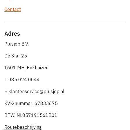
Contact
Adres
Plusjop B.V.
De Star 25
1601 MH, Enkhuizen
T 085 024 0044
E klantenservice@plusjop.nl
KVK-nummer: 67833675
BTW. NL857191561B01
Routebeschrijving