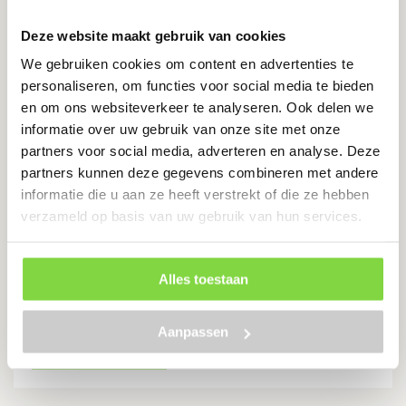
€
28.50
€
39.50
Oorspronkelijke
Huidige
prijs
prijs
Deze website maakt gebruik van cookies
was:
is:
€39.50.
€28.50.
Bekijk product
We gebruiken cookies om content en advertenties te
personaliseren, om functies voor social media te bieden
en om ons websiteverkeer te analyseren. Ook delen we
informatie over uw gebruik van onze site met onze
partners voor social media, adverteren en analyse. Deze
+Garden® Aqua Drain 100/50 T-
partners kunnen deze gegevens combineren met andere
stuk met zwart aluminium rooster
informatie die u aan ze heeft verstrekt of die ze hebben
verzameld op basis van uw gebruik van hun services.
Zwart aluminium rooster
Alles toestaan
€
50.00
Aanpassen
Bekijk product