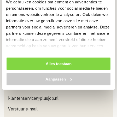
We gebruiken cookies om content en advertenties te
Stuur ons een Whatsappje
personaliseren, om functies voor social media te bieden
en om ons websiteverkeer te analyseren. Ook delen we
informatie over uw gebruik van onze site met onze
partners voor social media, adverteren en analyse. Deze
partners kunnen deze gegevens combineren met andere
Bel ons
informatie die u aan ze heeft verstrekt of die ze hebben
verzameld op basis van uw gebruik van hun services.
085 024 0044
Bel direct
Alles toestaan
Aanpassen
Mail ons
klantenservice@plusjop.nl
Verstuur e-mail