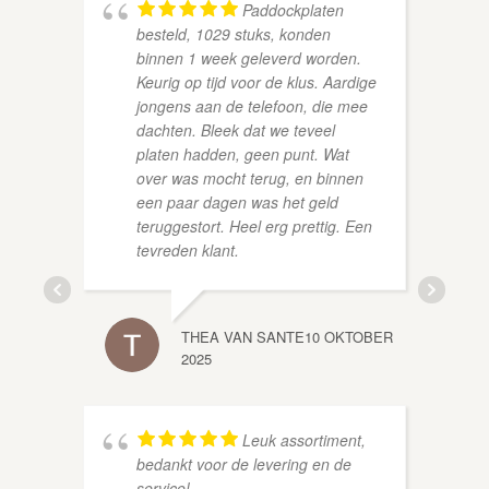
Paddockplaten
besteld, 1029 stuks, konden
binnen 1 week geleverd worden.
Keurig op tijd voor de klus. Aardige
jongens aan de telefoon, die mee
dachten. Bleek dat we teveel
platen hadden, geen punt. Wat
ROLAN
over was mocht terug, en binnen
een paar dagen was het geld
teruggestort. Heel erg prettig. Een
tevreden klant.
THEA VAN SANTE
10 OKTOBER
2025
RUBI 2
Leuk assortiment,
bedankt voor de levering en de
service!