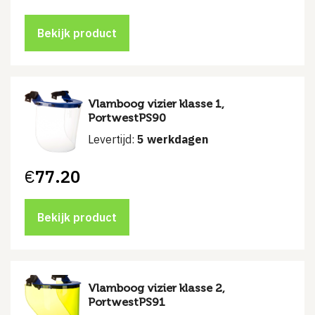
prijs
prijs
was:
is:
€11.98.
€9.95.
Bekijk product
Vlamboog vizier klasse 1,
PortwestPS90
Levertijd:
5 werkdagen
€
77.20
Bekijk product
Vlamboog vizier klasse 2,
PortwestPS91