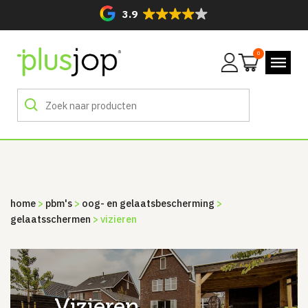
3.9
0
Mijn
account
home
>
pbm's
>
oog- en gelaatsbescherming
>
gelaatsschermen
> vizieren
vizieren