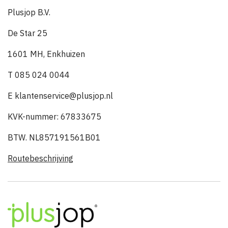
Plusjop B.V.
De Star 25
1601 MH, Enkhuizen
T 085 024 0044
E klantenservice@plusjop.nl
KVK-nummer: 67833675
BTW. NL857191561B01
Routebeschrijving