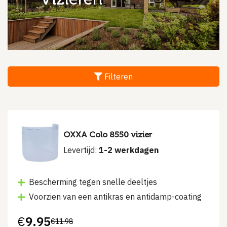
Filteren
OXXA Colo 8550 vizier
Levertijd:
1-2 werkdagen
Bescherming tegen snelle deeltjes
Voorzien van een antikras en antidamp-coating
€
9.95
€
11.98
Oorspronkelijke
Huidige