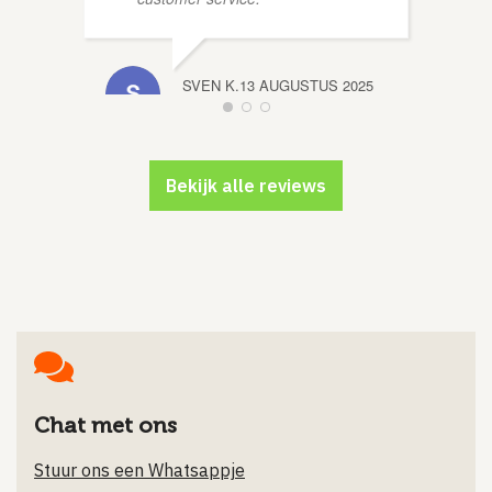
SVEN K.
13 AUGUSTUS 2025
Bekijk alle reviews
DION 
Chat met ons
Stuur ons een Whatsappje