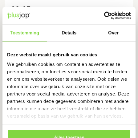
€
2.15
Bekijk product
Toestemming
Details
Over
Deze website maakt gebruik van cookies
Ansell HyFlex 11-421
We gebruiken cookies om content en advertenties te
Levertijd:
1-2 werkdagen
personaliseren, om functies voor social media te bieden
en om ons websiteverkeer te analyseren. Ook delen we
informatie over uw gebruik van onze site met onze
Vervaardigd op waterbasis - milieuvriendelijk
partners voor social media, adverteren en analyse. Deze
Vrij van siliconen en DMF
partners kunnen deze gegevens combineren met andere
informatie die u aan ze heeft verstrekt of die ze hebben
€
6.50
€
10.00
verzameld op basis van uw gebruik van hun services.
Bekijk product
Alles toestaan