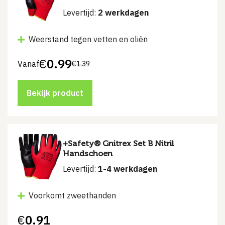
Levertijd:
2 werkdagen
Weerstand tegen vetten en oliën
€
0.99
Vanaf
€
1.39
Bekijk product
+Safety® Gnitrex Set B Nitril
Handschoen
Levertijd:
1-4 werkdagen
Voorkomt zweethanden
€
0.91