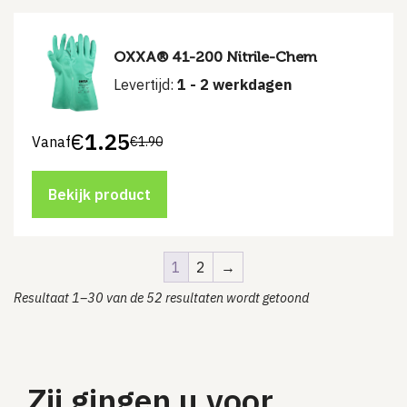
OXXA® 41-200 Nitrile-Chem
Levertijd:
1 - 2 werkdagen
€
1.25
Vanaf
€
1.90
Bekijk product
1
2
→
Resultaat 1–30 van de 52 resultaten wordt getoond
Zij gingen u voor