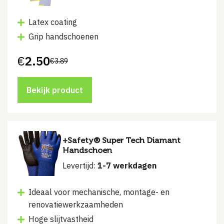
Latex coating
Grip handschoenen
€
2.50
€
3.89
Oorspronkelijke
Huidige
prijs
prijs
was:
is:
€3.89.
€2.50.
Bekijk product
+Safety® Super Tech Diamant
Handschoen
Levertijd:
1-7 werkdagen
Ideaal voor mechanische, montage- en
renovatiewerkzaamheden
Hoge slijtvastheid