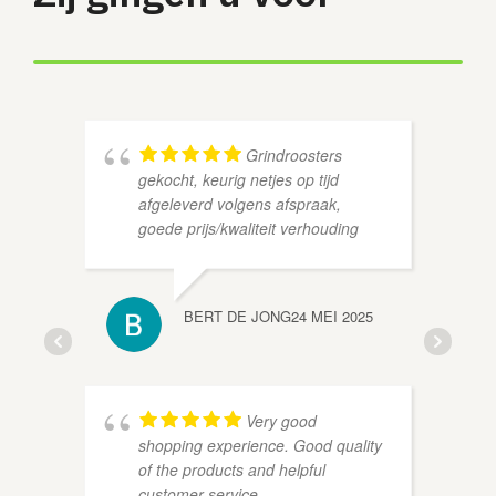
Grindroosters
gekocht, keurig netjes op tijd
afgeleverd volgens afspraak,
goede prijs/kwaliteit verhouding
BERT DE JONG
24 MEI 2025
ROLAN
Very good
shopping experience. Good quality
of the products and helpful
customer service.