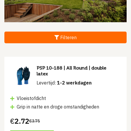
Filteren
PSP 10-188 | All Round | double
latex
Levertijd:
1-2 werkdagen
Vloeistofdicht
Grip in natte en droge omstandigheden
€
2.72
€
3.75