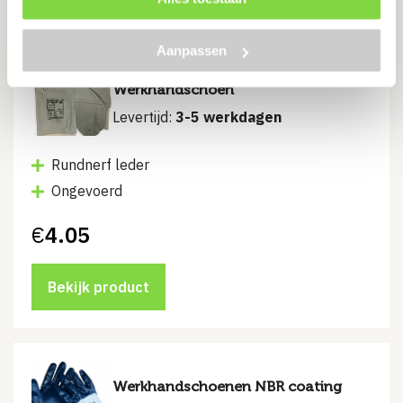
Aanpassen
PSP 34-270 Nerfleren Driver
Werkhandschoen
Levertijd:
3-5 werkdagen
Rundnerf leder
Ongevoerd
€
4.05
Bekijk product
Werkhandschoenen NBR coating