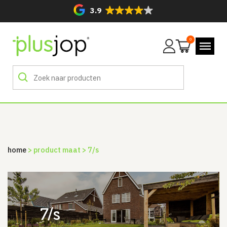
3.9
0
Mijn
account
home
> product maat > 7/s
7/s